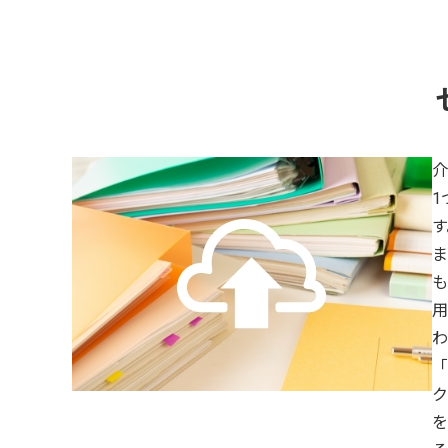
介
1
す
ま
も
用
わ
「
ク
を