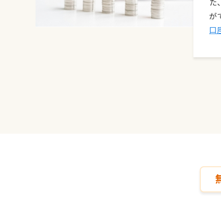
た
が
口