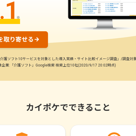
1
.
※
を取り寄せる
要:「介護ソフト10サービスを対象とした導入実績・サイト比較イメージ調査」/調査対象:全国
護ソフト」Google検索 検索上位10社(2020/9/17 20:02時点)
カイポケでできること