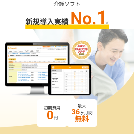
介護ソフト
1
No.
新規導入実績
※
最大
初期費用
36
0
ヶ月間
無料
円