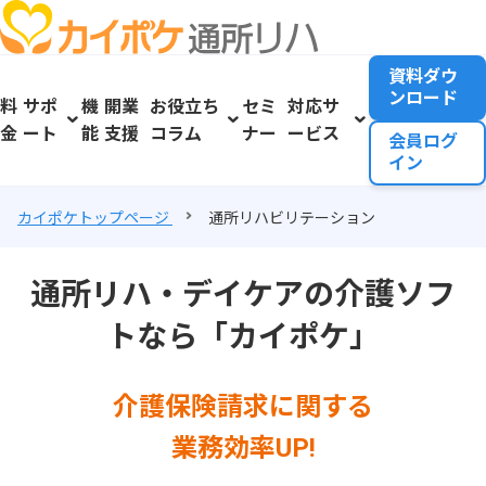
資料ダウ
ンロード
料
サポ
機
開業
お役立ち
セミ
対応サ
金
ート
能
支援
コラム
ナー
ービス
会員ログ
イン
カイポケトップページ
通所リハビリテーション
通所リハ・デイケアの介護ソフ
トなら「カイポケ」
介護保険請求に関する
業務効率UP!