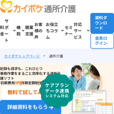
資料ダ
サ
ウンロ
お客
お役立
対応
料
ポ
機
開業
セミ
ード
様の
ちコラ
サー
金
ー
能
支援
ナー
声
ム
ビス
会員ロ
ト
グイン
カイポケトップページ
通所介護
記録も請求も
、
これひとつ
事務作業をまるごと効率化する
通所介
護ソフト
初期費用
0
円
月額定額制
安心サポート
ケアプラン
データ連携
無料で試してみる
システム対応
詳細資料をもらう