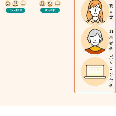
職
員
数
利
用
者
数
パ
ソ
コ
ン
台
数