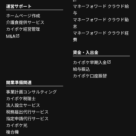
運営サポート
マネーフォワード クラウド給
与
ホームページ作成
マネーフォワード クラウド勤
介護食提供サービス
怠
カイポケ経営管理
マネーフォワード クラウド経
M&A
費
資金・入出金
カイポケ早期入金
給与振込
カイポケ口座振替
開業準備関連
事業計画コンサルティング
カイポケ税理士
法人設立サービス
税務届出代行サービス
指定申請代行サービス
カイポケ光
複合機