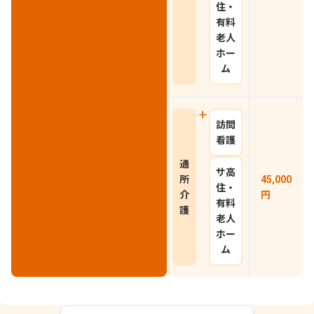
住・
有料
老人
ホー
ム
訪問
看護
通
サ高
所
45,000
住・
介
円
有料
護
老人
ホー
ム