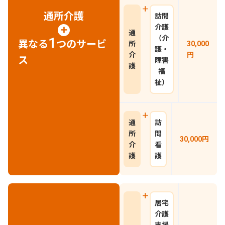
通所介護
訪問
介護
通
（介
1
異なる
つのサービ
所
30,000
護・
介
円
ス
障害
護
福
祉）
通
訪
所
問
30,000
円
介
看
護
護
居宅
介護