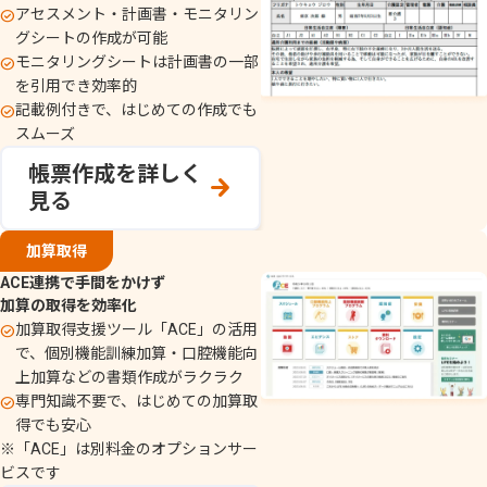
アセスメント・計画書・モニタリン
グシートの​作成が​可能
モニタリングシートは​計画書の一部
を​引用でき効率的
記載例付きで、はじめての​作成でも
スムーズ
帳票作成を詳しく
見る
加算取得​
ACE連携で​手間を​かけず
​加算の取得を効率化
加算取得支援ツール「ACE」の​活用
で、個別機能訓練加算・口腔機能向
上加算などの書類作成がラクラク
専門知識不要で、はじめての加算取
得でも安心
※​「ACE」は別料金のオプションサー
ビスです