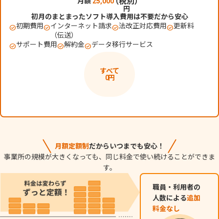
（税別）
月額
25,000
円
初月のまとまったソフト導入費用は不要だから安心
初期費用
インターネット請求
法改正対応費用
更新料
（伝送）
サポート費用
解約金
データ移行サービス
すべて
0
円
月額定額制
だから
いつまでも安心！
事業所の規模が大きくなっても、同じ料金で使い続けることができま
す。
職員・利用者の
人数による
追加
料金なし