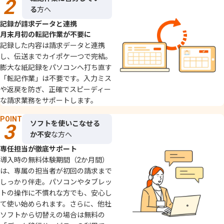
る
方へ
記録が請求データと連携
月末月初の転記作業が不要に
記録した​内容は​請求データと​連携
し、​伝送まで​カイポケ​一つで​完結。​
膨大な​紙記録を​パソコンへ​打ち直す​
「転記作業」は​不要です。​入力ミス
や​返戻を​防ぎ、​正確で​スピーディー
な​請求業務を​サポートします。​
POINT
ソフトを使いこなせる
か不安
な方へ
専任担当が徹底サポート
導入時の​無料体験期間​（2か​月間）
は、​専属の​担当者が​初回の​請求まで
しっかり​伴走。​パソコンや​タブレッ
トの​操作に​不慣れな方​でも、​安心し
て​使い​始められます。​ さらに、​他社
ソフトから​切替えの​場合は​無料の​