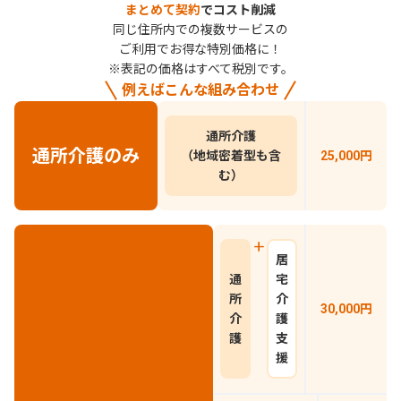
まとめて契約
でコスト削減
同じ住所内での複数サービスの
ご利用でお得な特別価格に！
※表記の価格はすべて税別です。
例えばこんな組み合わせ
通所介護
通所介護のみ
（地域密着型も含
25,000
円
む）
居
通
宅
所
介
30,000
円
介
護
護
支
援