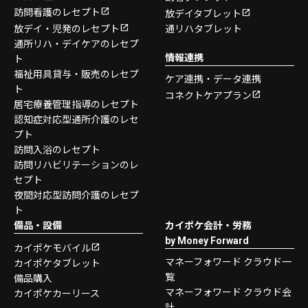
訪問看護のレセプト
放デイタブレット
放デイ・児発のレセプト
通リハタブレット
通所リハ・デイケアのレセプ
情報連携
ト
福祉用具貸与・販売のレセプ
ケア連携・データ連携
ト
コネクトケアプラン
居宅療養管理指導のレセプト
認知症対応型通所介護のレセ
プト
訪問入浴のレセプト
訪問リハビリテーションのレ
セプト
夜間対応型訪問介護のレセプ
ト
備品・設備
カイポケ会計・労務
by Money Forward
カイポケモバイル
マネーフォワード クラウド一
カイポケタブレット
覧
備品購入
マネーフォワード クラウド会
カイポケカーリース
計