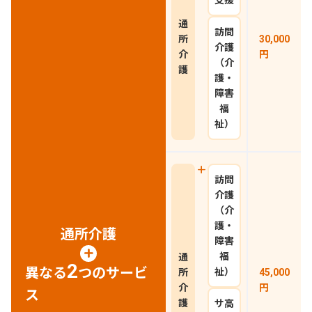
支援
通
訪問
所
30,000
介護
介
円
（介
護
護・
障害
福
祉）
訪問
介護
（介
護・
通所介護
障害
福
通
2
異なる
つのサービ
祉）
所
45,000
介
円
ス
護
サ高