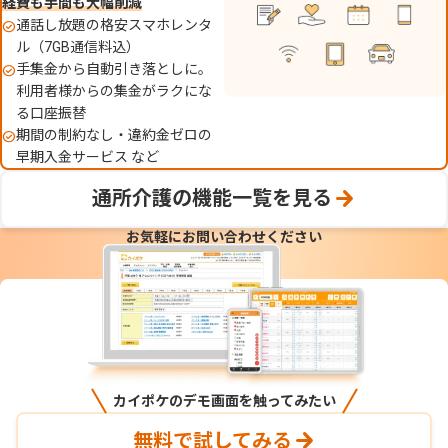
経費も手間も大幅削減
通話し放題の格安スマホレンタ
ル（7GB通信料込）
手集金から自動引き落としに。
利用者様からの集金がラクにな
る口座振替
期間の制約なし・違約金ゼロの
早期入金サービス など
通所介護の機能一覧を見る
お気軽にお問い合わせください
カイポケのデモ画面を触ってみたい
無料で試してみる