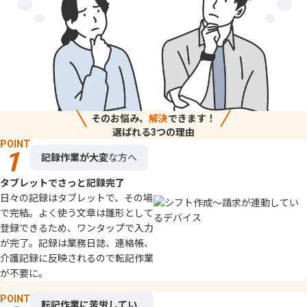
そのお悩み、
解決
できます！
選ばれる3つの理由
POINT
記録作業が大変
な方へ
タブレットでさっと記録完了
日々の​記録は​タブレットで、​その場
で​完結。​よく​使う​文章は​雛形と​して​
登録できる​ため、​ワンタップで​入力
が​完了。記録は業務日誌、連絡帳、
介護記録に反映されるので転記作業
が不要に。
POINT
転記作業に苦労してい