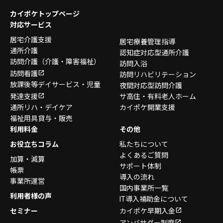
カイポケトップページ
対応サービス
居宅介護支援
居宅療養管理指導
通所介護
認知症対応型通所介護
訪問介護
（介護・障害福祉）
訪問入浴
訪問看護
訪問リハビリテーション
放課後等デイサービス・
児童
夜間対応型訪問介護
発達支援
サ高住・有料老人ホーム
通所リハ・デイケア
カイポケ開業支援
福祉用具貸与・販売
利用料金
その他
お役立ちコラム
私たちについて
よくあるご質問
加算・減算
サポート体制
帳票
導入の流れ
事業所運営
国内事業所一覧
利用者様の声
IT導入補助金について
セミナー
カイポケ早期入金