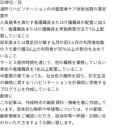
20単位／日
通所リハビリテーションの中重度者ケア体制加算の算定
要件
人員基準を満たす看護職員または介護職員の配置に加え
て、看護職員または介護職員を常勤換算方法で1以上配
置していること
前年度または算定日が属する月の前3ヵ月の利用者総数
のうち要介護3以上の利用者が30％以上の割合を占めて
いること
サービス提供時間を通じて、他の職務を兼務していない
専従の看護職員を1名以上配置していること
中重度の者であっても、社会性の維持を図り、在宅生活
の継続に資するリハビリテーションを計画的に実施する
プログラムを作成していること
最後に
この記事は、作成時点の最新資料・情報を基に作成して
います。具体的な解釈や申請等については、その都度、
最新情報をご確認いただき、自治体等へ申請・お問い合
わせいただきますようお願い致します。