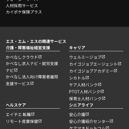
人材採用サービス
カイポケ保険プラス
エス・エム・エスの関連サービス
介護・障害福祉経営支援
キャリア
かべなしクラウド
ウェルミージョブ
かべなし求人ナビ・就労支援
カイゴジョブエージェント
ナビ
カイゴジョブアカデミー
かべなし法人向け障害者雇用
シカトル
支援サービス
ケア人材バンク
PTOT人材バンク
保育士人材バンク
ヘルスケア
シニアライフ
エイチエ 転職
安心介護
リモート産業保健
安心介護紹介センター
ケアマネドットコム