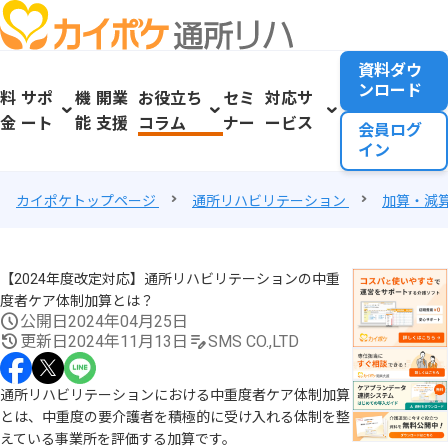
資料ダウ
ンロード
料
サポ
機
開業
お役立ち
セミ
対応サ
金
ート
能
支援
コラム
ナー
ービス
会員ログ
イン
カイポケトップページ
通所リハビリテーション
加算・減
【2024年度改定対応】通所リハビリテーションの中重
度者ケア体制加算とは？
公開日
2024年04月25日
更新日
2024年11月13日
SMS CO.,LTD
通所リハビリテーションにおける中重度者ケア体制加算
とは、中重度の要介護者を積極的に受け入れる体制を整
えている事業所を評価する加算です。