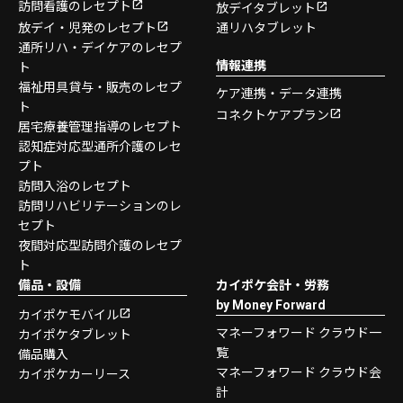
訪問看護のレセプト
放デイタブレット
放デイ・児発のレセプト
通リハタブレット
通所リハ・デイケアのレセプ
情報連携
ト
福祉用具貸与・販売のレセプ
ケア連携・データ連携
ト
コネクトケアプラン
居宅療養管理指導のレセプト
認知症対応型通所介護のレセ
プト
訪問入浴のレセプト
訪問リハビリテーションのレ
セプト
夜間対応型訪問介護のレセプ
ト
備品・設備
カイポケ会計・労務
by Money Forward
カイポケモバイル
マネーフォワード クラウド一
カイポケタブレット
覧
備品購入
マネーフォワード クラウド会
カイポケカーリース
計