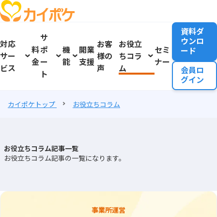
資料ダ
サ
ウンロ
対応
お客
お役立
料
ポ
機
開業
セミ
ード
サー
様の
ちコラ
金
ー
能
支援
ナー
ビス
声
ム
会員ロ
ト
グイン
カイポケトップ
お役立ちコラム
お役立ちコラム記事一覧
お役立ちコラム記事の一覧になります。
事業所運営