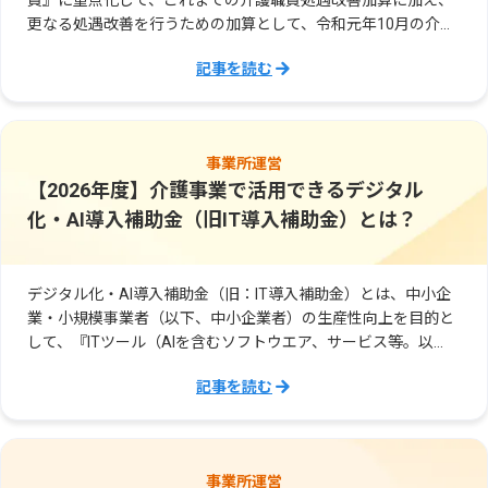
員』に重点化して、これまでの介護職員処遇改善加算に加え、
更なる処遇改善を行うための加算として、令和元年10月の介護
報酬改定により創設されました。令和3年度の介護報酬改定で
記事を読む
は、リーダー級の介護職員について他産業と遜色ない賃金水準
の実現を図りながら、介護職員の更なる処遇改善を行うという
趣旨は維持した上で、事業者がより活用しやすい仕組みにする
観点から、配分ルールの見直しが行われました。
事業所運営
【2026年度】介護事業で活用できるデジタル
化・AI導入補助金（旧IT導入補助金）とは？
デジタル化・AI導入補助金（旧：IT導入補助金）とは、中小企
業・小規模事業者（以下、中小企業者）の生産性向上を目的と
して、『ITツール（AIを含むソフトウエア、サービス等。以
下、ITツール）』の導入経費の一部を支援する補助金です。
記事を読む
事業所運営