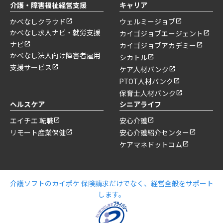
介護・障害福祉経営支援
キャリア
かべなしクラウド
ウェルミージョブ
かべなし求人ナビ・就労支援
カイゴジョブエージェント
ナビ
カイゴジョブアカデミー
かべなし法人向け障害者雇用
シカトル
支援サービス
ケア人材バンク
PTOT人材バンク
保育士人材バンク
ヘルスケア
シニアライフ
エイチエ 転職
安心介護
リモート産業保健
安心介護紹介センター
ケアマネドットコム
介護ソフトのカイポケ 保険請求だけでなく、経営全般をサポート
します。