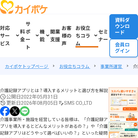
資料ダ
サ
ウンロ
対応
お客
お役立
料
ポ
機
開業
セミ
ード
サー
様の
ちコラ
金
ー
能
支援
ナー
ビス
声
ム
会員ロ
ト
グイン
カイポケトップページ
お役立ちコラム
事業所運営
介
介護記録アプリとは？導入するメリットと選び方を解説
公開日
2022年05月31日
更新日
2026年08月05日
SMS CO.,LTD
介護事業所・施設を経営している皆様は、「介護記録ア
プリを導入するとどんなメリットがあるの？」や「介護
記録アプリはどうやって選べばいいの？」といった疑問