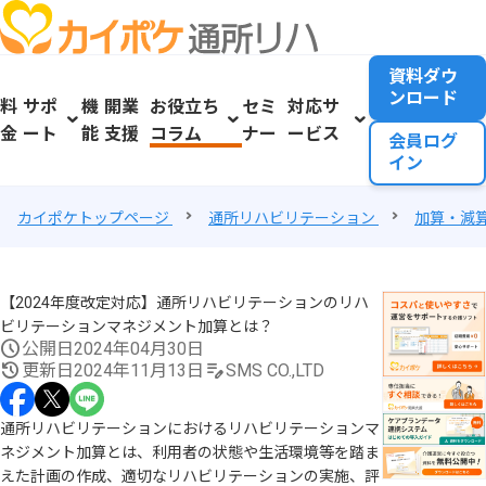
資料ダウ
ンロード
料
サポ
機
開業
お役立ち
セミ
対応サ
金
ート
能
支援
コラム
ナー
ービス
会員ログ
イン
カイポケトップページ
通所リハビリテーション
加算・減
【2024年度改定対応】通所リハビリテーションのリハ
ビリテーションマネジメント加算とは？
公開日
2024年04月30日
更新日
2024年11月13日
SMS CO.,LTD
通所リハビリテーションにおけるリハビリテーションマ
ネジメント加算とは、利用者の状態や生活環境等を踏ま
えた計画の作成、適切なリハビリテーションの実施、評