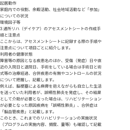
起居動作
家庭内での役割、余暇活動、社会地域活動など「参加」
についての状況
環境因子等
3.通所リハ（デイケア）のアセスメントシートの作成手
順と注意点
ここからは、アセスメントシートに記録する際の手順や
注意点について項目ごとに紹介します。
利用者の健康状態
障害等の原因となる疾患名のほか、受傷（発症）日や直
近の入院日と退院日、手術をしている場合は手術日と術
式等の治療経過、合併疾患の有無やコントロールの状況
について把握し、記載します。
例えば、脳梗塞による麻痺を抱えながらも自立した生活
を送っていた利用者が、誤嚥性肺炎を発症し、その結果
として介助が必要となった場合は、リハビリテーション
が必要となった原因疾病を「誤嚥性肺炎」、合併症は
「脳血管疾患」と記載します。
このとき、これまでのリハビリテーションの実施状況
（プログラムの実施内容、頻度、量等）も確認して記載