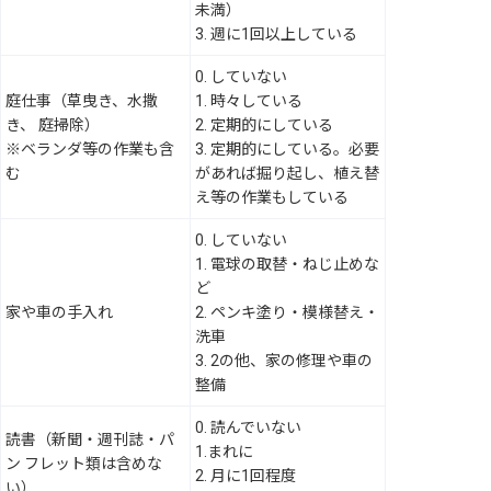
未満）
3. 週に1回以上している
0. していない
庭仕事（草曳き、水撒
1. 時々している
き、 庭掃除）
2. 定期的にしている
※ベランダ等の作業も含
3. 定期的にしている。必要
む
があれば掘り起し、植え替
え等の作業もしている
0. していない
1. 電球の取替・ねじ止めな
ど
家や車の手入れ
2. ペンキ塗り・模様替え・
洗車
3. 2の他、家の修理や車の
整備
0. 読んでいない
読書（新聞・週刊誌・パ
1.まれに
ン フレット類は含めな
2. 月に1回程度
い）