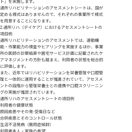
ト」を実施します。
通所リハビリテーションのアセスメントシートは、国が
定める様式はありませんので、それぞれの事業所で様式
を用意することになります。
2.通所リハ（デイケア）におけるアセスメントシートの
項目例
通所リハビリテーションのアセスメントでは、運動機
能・作業能力の検査やヒアリングを実施するほか、事業
所の医師の診察結果や居宅サービス計画に記載されたケ
アマネジメントの方針も踏まえ、利用者の状態を総合的
に評価します。
また、近年ではリハビリテーションを栄養管理や口腔管
理と一体的に運用することが推進されていて、アセスメ
ントの段階から管理栄養士との連携や口腔スクリーニン
グの実施が推奨されています。
通所リハのアセスメントシートの項目例
利用者の健康状態
原因疾患やその発-受傷日など
合併疾患とそのコントロール状態
生活不活発病（廃用症候群）
利用者本人・家族の希望