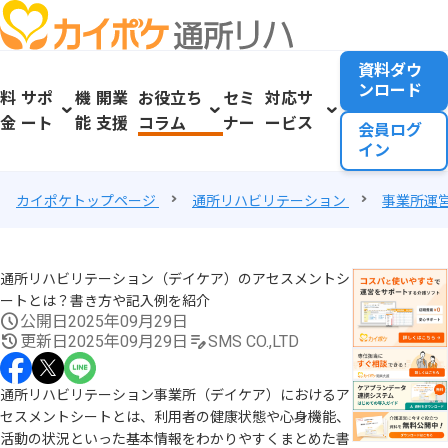
資料ダウ
ンロード
料
サポ
機
開業
お役立ち
セミ
対応サ
金
ート
能
支援
コラム
ナー
ービス
会員ログ
イン
カイポケトップページ
通所リハビリテーション
事業所運
通所リハビリテーション（デイケア）のアセスメントシ
ートとは？書き方や記入例を紹介
公開日
2025年09月29日
更新日
2025年09月29日
SMS CO.,LTD
通所リハビリテーション事業所（デイケア）におけるア
セスメントシートとは、利用者の健康状態や心身機能、
活動の状況といった基本情報をわかりやすくまとめた書