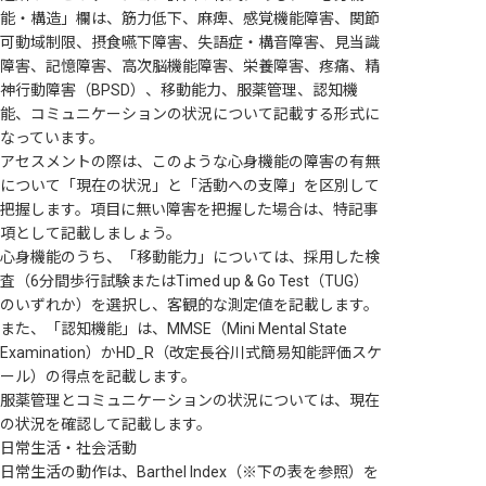
能・構造」欄は、筋力低下、麻痺、感覚機能障害、関節
可動域制限、摂食嚥下障害、失語症・構音障害、見当識
障害、記憶障害、高次脳機能障害、栄養障害、疼痛、精
神行動障害（BPSD）、移動能力、服薬管理、認知機
能、コミュニケーションの状況について記載する形式に
なっています。
アセスメントの際は、このような心身機能の障害の有無
について「現在の状況」と「活動への支障」を区別して
把握します。項目に無い障害を把握した場合は、特記事
項として記載しましょう。
心身機能のうち、「移動能力」については、採用した検
査（6分間歩行試験またはTimed up & Go Test（TUG）
のいずれか）を選択し、客観的な測定値を記載します。
また、「認知機能」は、MMSE（Mini Mental State
Examination）かHD_R（改定長谷川式簡易知能評価スケ
ール）の得点を記載します。
服薬管理とコミュニケーションの状況については、現在
の状況を確認して記載します。
日常生活・社会活動
日常生活の動作は、Barthel Index（※下の表を参照）を