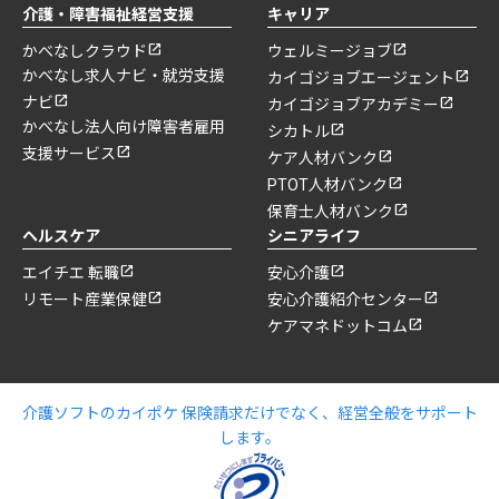
介護・障害福祉経営支援
キャリア
かべなしクラウド
ウェルミージョブ
かべなし求人ナビ・就労支援
カイゴジョブエージェント
ナビ
カイゴジョブアカデミー
かべなし法人向け障害者雇用
シカトル
支援サービス
ケア人材バンク
PTOT人材バンク
保育士人材バンク
ヘルスケア
シニアライフ
エイチエ 転職
安心介護
リモート産業保健
安心介護紹介センター
ケアマネドットコム
介護ソフトのカイポケ 保険請求だけでなく、経営全般をサポート
します。