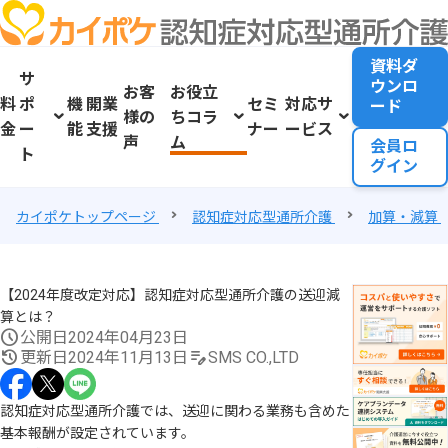
資料ダ
サ
ウンロ
お客
お役立
料
ポ
機
開業
セミ
対応サ
ード
様の
ちコラ
金
ー
能
支援
ナー
ービス
声
ム
会員ロ
ト
グイン
カイポケトップページ
認知症対応型通所介護
加算・減算
【2024年度改定対応】認知症対応型通所介護の送迎減
算とは？
公開日
2024年04月23日
更新日
2024年11月13日
SMS CO.,LTD
認知症対応型通所介護では、送迎に関わる業務も含めた
基本報酬が設定されています。