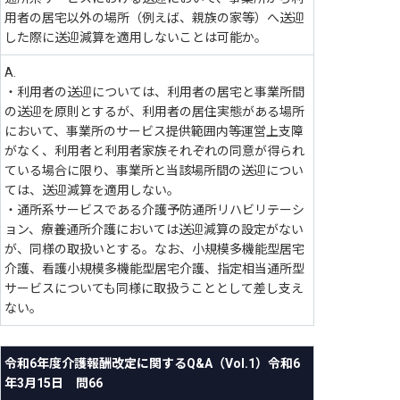
用者の居宅以外の場所（例えば、親族の家等）へ送迎
した際に送迎減算を適用しないことは可能か。
A.
・利用者の送迎については、利用者の居宅と事業所間
の送迎を原則とするが、利用者の居住実態がある場所
において、事業所のサービス提供範囲内等運営上支障
がなく、利用者と利用者家族それぞれの同意が得られ
ている場合に限り、事業所と当該場所間の送迎につい
ては、送迎減算を適用しない。
・通所系サービスである介護予防通所リハビリテーシ
ョン、療養通所介護においては送迎減算の設定がない
が、同様の取扱いとする。なお、小規模多機能型居宅
介護、看護小規模多機能型居宅介護、指定相当通所型
サービスについても同様に取扱うこととして差し支え
ない。
令和6年度介護報酬改定に関するQ&A（Vol.1）令和6
年3月15日 問66