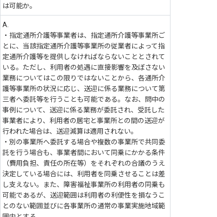
は可能か。
A.
・指定通所介護等事業者は、指定通所介護等事業所ご
とに、当該指定通所介護等事業所の従業者によって指
定通所介護等を提供しなければならないこととされて
いる。ただし、利用者の処遇に直接影響を及ぼさない
業務についてはこの限りではないことから、各通所介
護等事業所の状況に応じ、送迎に係る業務について第
三者へ委託等を行うことも可能である。なお、問中の
事例について、送迎に係る業務が委託され、受託した
事業者により、利用者の居宅と事業所との間の送迎が
行われた場合は、送迎減算は適用されない。
・別の事業所へ委託する場合や複数の事業所で共同委
託を行う場合も、事業者間において同乗にかかる条件
（費用負担、責任の所在等）をそれぞれの合議のうえ
決定している場合には、利用者を同乗させることは差
し支えない。また、障害福祉事業所の利用者の同乗も
可能であるが、送迎範囲は利用者の利便性を損なうこ
とのない範囲並びに各事業所の通常の事業実施地域範
囲内とする。