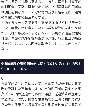
乗させることは差し支えない。また、障害福祉事業所
の利用者の同乗も可能であるが、送迎範囲は利用者の
利便性を損なうことのない範囲並びに各事業所の通常
の事業実施地域範囲内とする。
・通所系サービスである介護予防通所リハビリテーシ
ョン、療養通所介護においては送迎減算の設定がない
が、同様の取扱いとする。なお、小規模多機能型居宅
介護、看護小規模多機能型居宅介護、指定相当通所型
サービスについても同様に取扱うこととして差し支え
ない。
令和6年度介護報酬改定に関するQ&A（Vol.1）令和6
年3月15日 問67
Q.
Ａ事業所の利用者について、Ａ事業所が送迎に係る業
務を委託した事業者により、当該利用者の居宅とＡ事
業所との間の送迎が行われた場合、送迎減算は適用さ
れるのか。また、複数の事業所で第三者に共同で送迎
を委託する場合、各事業所の利用者を同乗させること