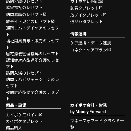
訪問介護のレセプト
カイポケ訪問記録
障害福祉のレセプト
訪看タブレット
訪問看護のレセプト
放デイタブレット
放デイ・児発のレセプト
通リハタブレット
通所リハ・デイケアのレセプ
情報連携
ト
福祉用具貸与・販売のレセプ
ケア連携・データ連携
ト
コネクトケアプラン
居宅療養管理指導のレセプト
認知症対応型通所介護のレセ
プト
訪問入浴のレセプト
訪問リハビリテーションのレ
セプト
夜間対応型訪問介護のレセプ
ト
備品・設備
カイポケ会計・労務
by Money Forward
カイポケモバイル
マネーフォワード クラウド一
カイポケタブレット
覧
備品購入