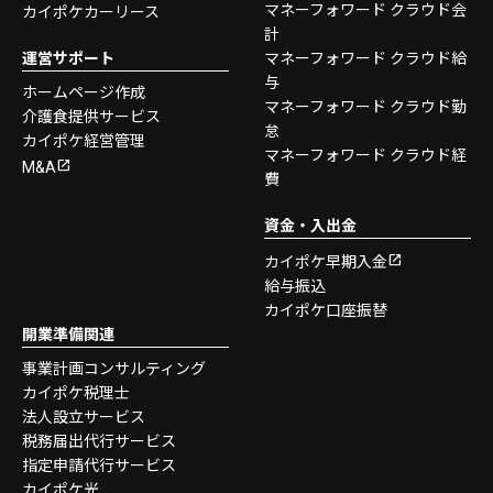
マネーフォワード クラウド会
カイポケカーリース
計
運営サポート
マネーフォワード クラウド給
与
ホームページ作成
マネーフォワード クラウド勤
介護食提供サービス
怠
カイポケ経営管理
マネーフォワード クラウド経
M&A
費
資金・入出金
カイポケ早期入金
給与振込
カイポケ口座振替
開業準備関連
事業計画コンサルティング
カイポケ税理士
法人設立サービス
税務届出代行サービス
指定申請代行サービス
カイポケ光