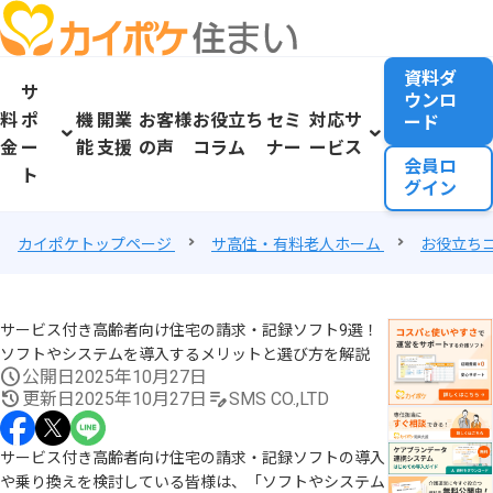
資料ダ
サ
ウンロ
料
ポ
機
開業
お客様
お役立ち
セミ
対応サ
ード
金
ー
能
支援
の声
コラム
ナー
ービス
会員ロ
ト
グイン
カイポケトップページ
サ高住・有料老人ホーム
お役立ち
サービス付き高齢者向け住宅の請求・記録ソフト9選！
ソフトやシステムを導入するメリットと選び方を解説
公開日
2025年10月27日
更新日
2025年10月27日
SMS CO.,LTD
サービス付き高齢者向け住宅の請求・記録ソフトの導入
や乗り換えを検討している皆様は、「ソフトやシステム