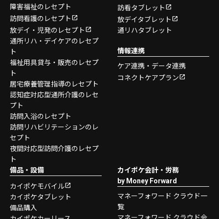
障害福祉のレセプト
訪看タブレット
訪問看護のレセプト
放デイタブレット
放デイ・児発のレセプト
通リハタブレット
通所リハ・デイケアのレセプ
情報連携
ト
福祉用具貸与・販売のレセプ
ケア連携・データ連携
ト
コネクトケアプラン
居宅療養管理指導のレセプト
認知症対応型通所介護のレセ
プト
訪問入浴のレセプト
訪問リハビリテーションのレ
セプト
夜間対応型訪問介護のレセプ
ト
備品・設備
カイポケ会計・労務
by Money Forward
カイポケモバイル
マネーフォワード クラウド一
カイポケタブレット
覧
備品購入
マネーフォワード クラウド会
カイポケカーリース