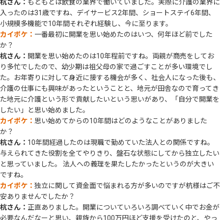
杭さん：
もともとは飲食の業界で働いていました。実際に介護の業界に
入ったのは31歳ですね、デイサービス2年間、ショートステイ6年間、
小規模多機能で10年間それぞれ経験し、今に至ります。
カイポケ：
一番最初に開業を思い始めたのはいつ、何年ほど前でした
か？
杭さん：
開業を思い始めたのは10年程前ですね。両親が商売をしてお
り多忙でしたので、幼少期は祖父母の家で過ごすことが多い環境でし
た。お年寄りに対して身近に接する機会が多く、社会人になった後も、
介護の仕事にも興味があったということと、地元が田舎なので育ってき
た地元に介護という形で貢献したいという思いがあり、「自分で開業を
したい」と思い始めました。
カイポケ：
思い始めてからの10年間はどのようなことがありました
か？
杭さん：
10年間経過したのは現職で勤めていた法人との関係ですね。
与えられてきた役割を全てやりきり、盤石な状態にしてから独立したい
と思っていました。 法人への義理を果たしたかったというのが大きい
ですね。
カイポケ：
独立に関して資金面で悩まれる方が多いのですが杭様はご不
安ありませんでしたか？
杭さん：
正直ありました。開業についていろいろ調べていく中でお金が
必要なんだなーと思い、親族から100万円ほど支援を受けたのと、やっ