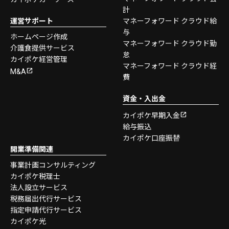
計
運営サポート
マネーフォワード クラウド給
与
ホームページ作成
マネーフォワード クラウド勤
介護食提供サービス
怠
カイポケ経営管理
マネーフォワード クラウド経
M&A
費
資金・入出金
カイポケ早期入金
給与振込
カイポケ口座振替
開業準備関連
事業計画コンサルティング
カイポケ税理士
法人設立サービス
税務届出代行サービス
指定申請代行サービス
カイポケ光