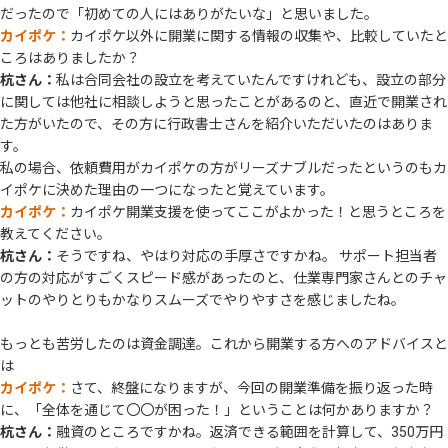
だったので「初めての人にはありがたいな」と思いました。
カイポケ：
カイポケ以外に開業に関する情報の収集や、比較していたと
ころはありましたか？
杭さん：
私は合同会社の設立を考えていたんですけれども、設立の部分
に関しては他社に相談しようと思ったことがあるのと、直近で開業され
た方がいたので、その方に行政書士さんを紹介いただいたのはありま
す。
私の場合、依頼費用がカイポケの方がリーズナブルだったというのもカ
イポケに決めた理由の一つになったと覚えています。
カイポケ：
カイポケ開業支援を使ってここがよかった！と思うところを
教えてください。
杭さん：
そうですね、やはり対応の手厚さですかね。 サポート担当者
の方の対応がすごくスピード感があったのと、仕業専門家さんとのチャ
ットのやりとりもかなりスムーズでやりやすさを感じましたね。
もっとも苦労したのは資金調達。これから開業する方へのアドバイスと
は
カイポケ：
さて、終盤になりますが、今回の開業準備を振り返った時
に、「全体を通じて〇〇が困った！」ということは何かありますか？
杭さん：
融資のところですかね。返済できる範囲を計算して、350万円