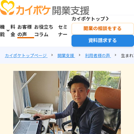
カイポケトップ
機
料
お客様
お役立ち
セミ
開業の相談をする
能
金
の声
コラム
ナー
資料請求する
カイポケトップページ
開業支援
利用者様の声
生まれ