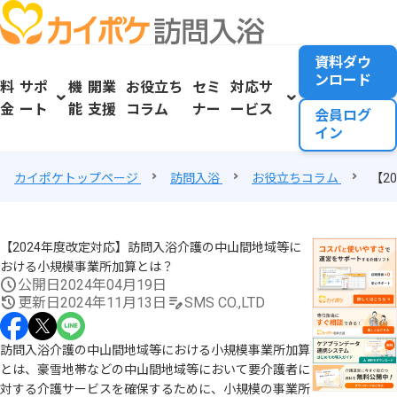
資料ダウ
ンロード
料
サポ
機
開業
お役立ち
セミ
対応サ
金
ート
能
支援
コラム
ナー
ービス
会員ログ
イン
カイポケトップページ
訪問入浴
お役立ちコラム
【2
【2024年度改定対応】訪問入浴介護の中山間地域等に
おける小規模事業所加算とは？
公開日
2024年04月19日
更新日
2024年11月13日
SMS CO.,LTD
訪問入浴介護の中山間地域等における小規模事業所加算
とは、豪雪地帯などの中山間地域等において要介護者に
対する介護サービスを確保するために、小規模の事業所