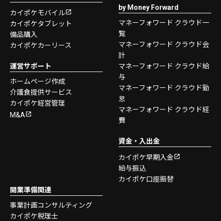
by Money Forward
カイポケモバイル
マネーフォワード クラウド一
カイポケタブレット
覧
備品購入
マネーフォワード クラウド会
カイポケカーリース
計
運営サポート
マネーフォワード クラウド給
与
ホームページ作成
マネーフォワード クラウド勤
介護食提供サービス
怠
カイポケ経営管理
マネーフォワード クラウド経
M&A
費
資金・入出金
カイポケ早期入金
給与振込
カイポケ口座振替
開業準備関連
事業計画コンサルティング
カイポケ税理士