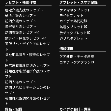
レセプト・帳票作成
タブレット・スマホ記録
居宅介護支援のレセプト
ケアマネタブレット
通所介護のレセプト
デイタブレット
訪問介護のレセプト
カイポケ訪問記録
障害福祉のレセプト
訪看タブレット
訪問看護のレセプト
放デイタブレット
放デイ・児発のレセプト
通リハタブレット
通所リハ・デイケアのレセプ
情報連携
ト
福祉用具貸与・販売のレセプ
ケア連携・データ連携
ト
コネクトケアプラン
居宅療養管理指導のレセプト
認知症対応型通所介護のレセ
プト
訪問入浴のレセプト
訪問リハビリテーションのレ
セプト
夜間対応型訪問介護のレセプ
ト
備品・設備
カイポケ会計・労務