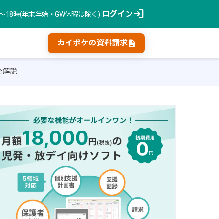
login
ログイン
時〜18時(年末年始・GW休暇は除く)
description
カイポケの資料請求
を解説