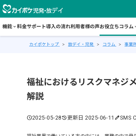
機能
keyboard_arrow_down
料金
サポート
導入の流れ
利用者様の声
お役立ちコラム
keyboard_
カイポケトップ
放デイ・児発
コラム
事業
福祉におけるリスクマネジ
解説
schedule
2025-05-28
history
更新日 2025-06-11
edit
SMS C