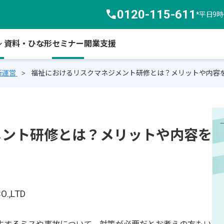
call
0120-115-611
*平日9
arrow_down
資料・ひな形
セミナー
開業支援
所運営
福祉におけるリスクマネジメント研修とは？メリットや内容
メント研修とは？メリットや内容を
O.,LTD