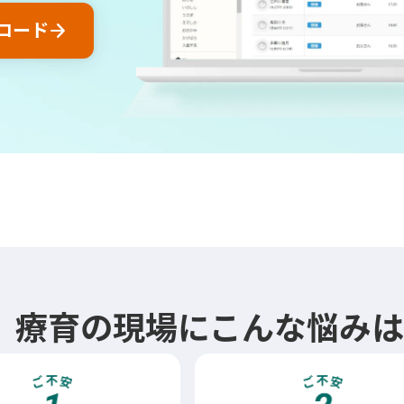
arrow_forward
ロード
療育の現場にこんな悩み