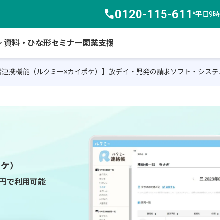
call
0120-115-611
*平日9
arrow_down
資料・ひな形
セミナー
開業支援
者連携機能（ルクミー×カイポケ）】放デイ・児発の請求ソフト・システ
ポケ）
0円で利用可能