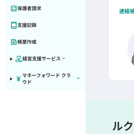
calculate
保護者請求
連絡
tablet_mac
支援記録
news
帳票作成
keyboard_arrow_down
経営支援サービス
マネーフォワード クラ
currency_yen
keyboard_arrow_down
ウド
ルク