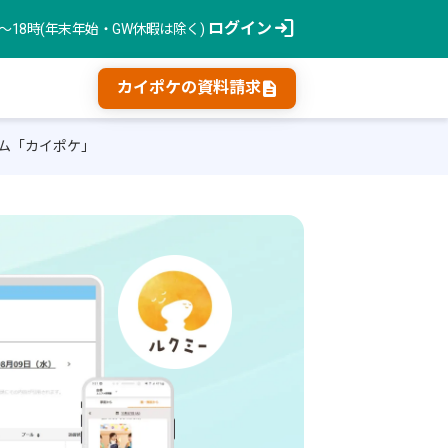
login
ログイン
時〜18時(年末年始・GW休暇は除く)
description
カイポケの資料請求
ム「カイポケ」