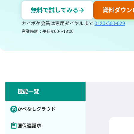
arrow_forward
無料で試してみる
資料ダウン
カイポケ会員は専用ダイヤルまで
0120-560-029
営業時間：平日9:00～18:00
機能一覧
かべなしクラウド
assignment
国保連請求