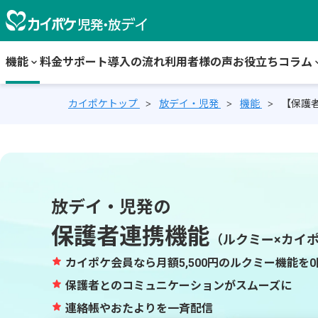
機能
keyboard_arrow_down
料金
サポート
導入の流れ
利用者様の声
お役立ちコラム
keyboard_
カイポケトップ
放デイ・児発
機能
【保護
放デイ・児発の
保護者連携機能
（ルクミー×カイ
star
カイポケ会員なら月額5,500円のルクミー機能を
star
保護者とのコミュニケーションがスムーズに
star
連絡帳やおたよりを一斉配信