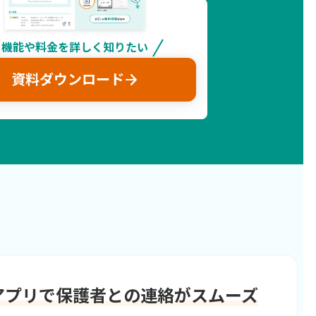
機能や料金を詳しく知りたい
arrow_forward
資料ダウンロード
能
アプリで
保護者との連絡がスムーズ