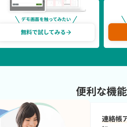
デモ画面を触ってみたい
arrow_forward
無料で試してみる
便利な機
連絡帳