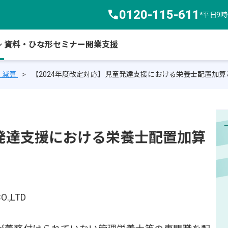
call
0120-115-611
*平日9
arrow_down
資料・ひな形
セミナー
開業支援
・減算
【2024年度改定対応】児童発達支援における栄養士配置加算
童発達支援における栄養士配置加算
O.,LTD