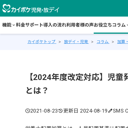
機能
keyboard_arrow_down
料金
サポート
導入の流れ
利用者様の声
お役立ちコラム
keyboard_
カイポケトップ
放デイ・児発
コラム
加算
【2024年度改定対応】児
とは？
schedule
2021-08-23
history
更新日 2024-08-19
edit
SMS C