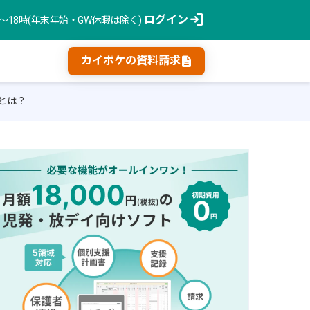
login
ログイン
時〜18時(年末年始・GW休暇は除く)
description
カイポケの資料請求
とは？