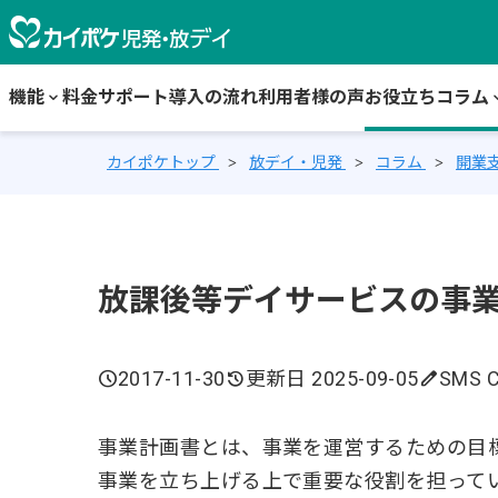
機能
keyboard_arrow_down
料金
サポート
導入の流れ
利用者様の声
お役立ちコラム
keyboard_
カイポケトップ
放デイ・児発
コラム
開業
放課後等デイサービスの事
schedule
2017-11-30
history
更新日 2025-09-05
edit
SMS C
事業計画書とは、事業を運営するための目
事業を立ち上げる上で重要な役割を担って