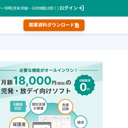
login
ログイン
時〜18時(年末年始・GW休暇は除く)
description
開業資料ダウンロード