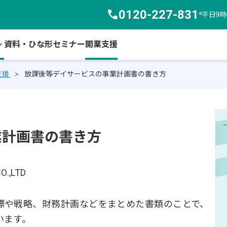
call
0120-227-831
*平日9
arrow_down
資料・ひな形
セミナー
開業支援
支援
放課後等デイサービスの事業計画書の書き方
業計画書の書き方
O.,LTD
標や戦略、財務計画などをまとめた書類のことで、
います。