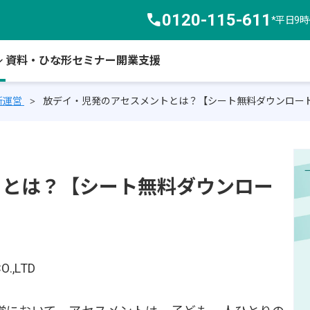
call
0120-115-611
*平日9
arrow_down
資料・ひな形
セミナー
開業支援
所運営
放デイ・児発のアセスメントとは？【シート無料ダウンロー
トとは？【シート無料ダウンロー
O.,LTD