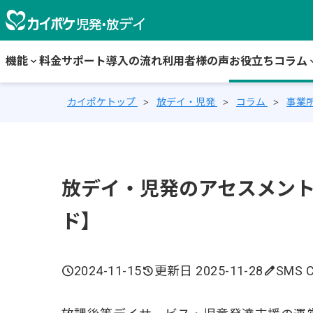
機能
keyboard_arrow_down
料金
サポート
導入の流れ
利用者様の声
お役立ちコラム
keyboard_
カイポケトップ
放デイ・児発
コラム
事業
放デイ・児発のアセスメン
ド】
schedule
2024-11-15
history
更新日 2025-11-28
edit
SMS C