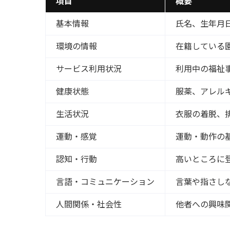
項目
概要
基本情報
氏名、生年月
環境の情報
在籍している
サービス利用状況
利用中の福祉
健康状態
服薬、アレル
生活状況
衣服の着脱、
運動・感覚
運動・動作の
認知・行動
高いところに
言語・コミュニケーション
言葉や指さし
人間関係・社会性
他者への興味