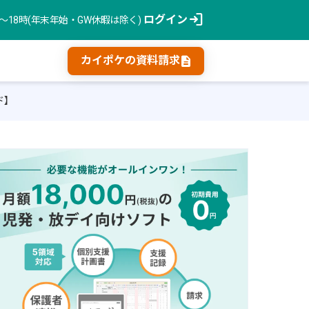
login
ログイン
時〜18時(年末年始・GW休暇は除く)
description
カイポケの資料請求
ド】