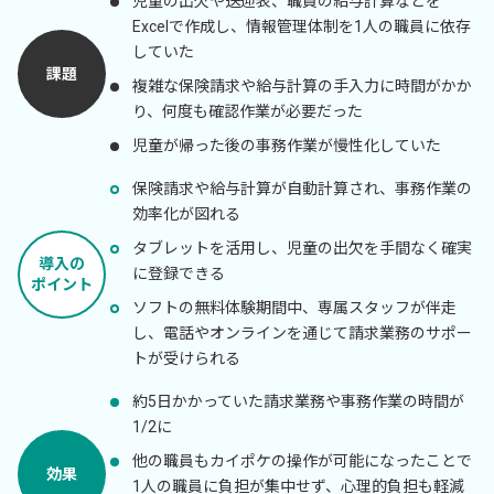
児童の出欠や送迎表、職員の給与計算などを
Excelで作成し、情報管理体制を1人の職員に依存
していた
課題
複雑な保険請求や給与計算の手入力に時間がかか
り、何度も確認作業が必要だった
児童が帰った後の事務作業が慢性化していた
保険請求や給与計算が自動計算され、事務作業の
効率化が図れる
タブレットを活用し、児童の出欠を手間なく確実
導入の
に登録できる
ポイント
ソフトの無料体験期間中、専属スタッフが伴走
し、電話やオンラインを通じて請求業務のサポー
トが受けられる
約5日かかっていた請求業務や事務作業の時間が
1/2に
他の職員もカイポケの操作が可能になったことで
効果
1人の職員に負担が集中せず、心理的負担も軽減