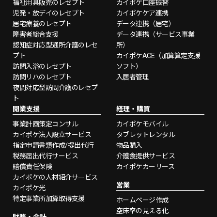
福祉用具販売のレセプト
カイポケ口座振替
児発・放デイのレセプト
カイポケケア連携
居宅療養のレセプト
データ連携（居宅）
障害者総合支援
データ連携（サービス事業
認知症対応型通所介護のレセ
所）
プト
カイポケACE（加算算定支援
訪問入浴のレセプト
ソフト）
訪問リハのレセプト
入居者管理
夜間対応型訪問介護のレセプ
ト
開業支援
経理・購買
事業計画策定コンサル
カイポケモバイル
カイポケ法人設立サービス
タブレットレンタル
指定申請書類作成/提出代行
物品購入
税務届出代行サービス
介護食提供サービス
賠償責任保険
カイポケカーリース
カイポケの人材紹介サービス
営業
カイポケ光
特定事業所加算取得支援
ホームページ作成
空床率の見える化