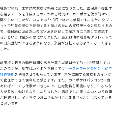
職員宮崎様：まず請求業務は格段に楽になりました。国保連へ提出す
る請求データを作成するのにかかる時間は、カイポケを使う前は5日
間くらいでしたが、いまでは2〜3日で終わる感覚です。また、タブレ
ットで児童の出欠を登録すると請求のための実績データと連動するの
で、毎日紙に児童の出欠席状況を記録して請求時に見直して確認す
る、という作業が不要になりました。最近は他の職員もタブレットで
の出欠登録ができるようになり、業務が分担できるようになってきま
した。
嶋田様：職員の勤務時間や給与計算も以前は全てExcelで管理してい
たのですが、現在はカイポケを通じて
マネーフォワードの勤怠・給与
計算機能
を利用させてもらっています。経営に関する業務もカイポケ
で管理ができて便利だと感じます。また、カイポケはパソコンが1台
あればどこでも仕事ができるので、在宅勤務も可能になり、いろんな
人が柔軟に働けるようになりました。職場でしか働けないという負担
が軽減され、子供を持つお母さんが社会に出るきっかけになっている
と思います。