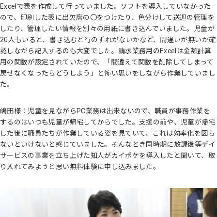
Excelで表を作成して行っていました。ソフトを導入していなかった
ので、印刷した表に出欠席の〇をつけたり、色分けして送迎の管理を
したり、管理したい情報を別々の用紙に書き込んでいました。児童が
20人もいると、書き込むと行のずれがないかなど、間違いが無いか確
認しながら記入するのも大変でした。請求業務用のExcelは金額計算
用の関数が設定されていたので、「間違えて関数を削除してしまって
戻せなくなったらどうしよう」と怖い思いをしながら作業していまし
た。
嶋田様：児童を見ながらPC業務は出来ないので、職員が事務作業を
するのはいつも児童が帰宅してからでした。支援の前や、児童が帰宅
した後に職員たちが作業している姿を見ていて、これは効率化を図ら
ないといけないと感じていました。そんなとき同時期に放課後等デイ
サービスの事業を立ち上げた知人がカイポケを導入したと聞いて、取
り入れてみようと思い無料体験に申し込みました。