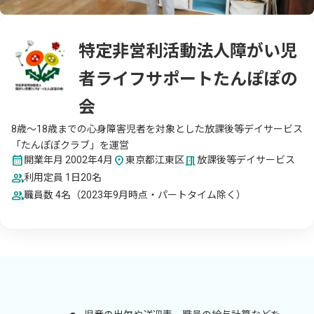
特定非営利活動法人障がい児
者ライフサポートたんぽぽの
会
8歳～18歳までの心身障害児者を対象とした放課後等デイサービス
「たんぽぽクラブ」を運営
calendar_month
location_on
meeting_room
開業年月 2002年4月
東京都江東区
放課後等デイサービス
group
利用定員 1日20名
group
職員数 4名（2023年9月時点・パートタイム除く）