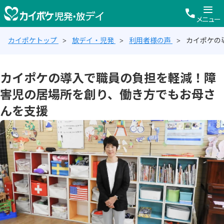
menu
call
メニュー
カイポケトップ
放デイ・児発
利用者様の声
カイポケの
カイポケの導入で職員の負担を軽減！障
害児の居場所を創り、働き方でもお母さ
んを支援