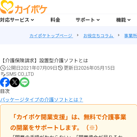
対応サービス
料金
サポート
機能
カイポケトップページ
お役立ちコラム
事業所
【介護保険請求】設置型介護ソフトとは
公開日
2021年07月09日
更新日
2026年05月15日
SMS CO.,LTD
目次
パッケージタイプの介護ソフトとは？
「カイポケ開業支援」は、無料で介護事業
の開業をサポートします。（※）