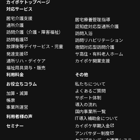
カイポケトップページ
対応サービス
居宅介護支援
居宅療養管理指導
通所介護
認知症対応型通所介護
訪問介護
（介護・障害福祉）
訪問入浴
訪問看護
訪問リハビリテーション
放課後等デイサービス・
児童
夜間対応型訪問介護
発達支援
サ高住・有料老人ホーム
通所リハ・デイケア
カイポケ開業支援
福祉用具貸与・販売
利用料金
その他
お役立ちコラム
私たちについて
よくあるご質問
加算・減算
サポート体制
帳票
導入の流れ
事業所運営
国内事業所一覧
利用者様の声
IT導入補助金について
セミナー
カイポケ早期入金
アンバサダー制度