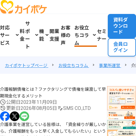
資料ダ
サ
ウンロ
対応
お客
お役立
料
ポ
機
開業
セミ
ード
サー
様の
ちコラ
金
ー
能
支援
ナー
ビス
声
ム
会員ロ
ト
グイン
カイポケトップページ
お役立ちコラム
事業所運営
介
介護報酬債権とは？ファクタリングで債権を譲渡して早
期現金化するメリット
公開日
2023年11月09日
更新日
2026年08月05日
SMS CO.,LTD
介護事業を運営している皆様は、「資金繰りが厳しいか
ら、介護報酬をもっと早く入金してもらいたい」という