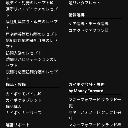
放デイ・児発のレセプト
通リハタブレット
通所リハ・デイケアのレセプ
情報連携
ト
福祉用具貸与・販売のレセプ
ケア連携・データ連携
ト
コネクトケアプラン
居宅療養管理指導のレセプト
認知症対応型通所介護のレセ
プト
訪問入浴のレセプト
訪問リハビリテーションのレ
セプト
夜間対応型訪問介護のレセプ
ト
備品・設備
カイポケ会計・労務
by Money Forward
カイポケモバイル
マネーフォワード クラウド一
カイポケタブレット
覧
備品購入
マネーフォワード クラウド会
カイポケカーリース
計
運営サポート
マネーフォワード クラウド給