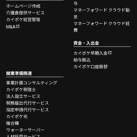
与
ホームページ作成
マネーフォワード クラウド勤
介護食提供サービス
怠
カイポケ経営管理
マネーフォワード クラウド経
M&A
費
資金・入出金
カイポケ早期入金
給与振込
カイポケ口座振替
開業準備関連
事業計画コンサルティング
カイポケ税理士
法人設立サービス
税務届出代行サービス
指定申請代行サービス
カイポケ光
複合機
ウォーターサーバー
人材採用サービス