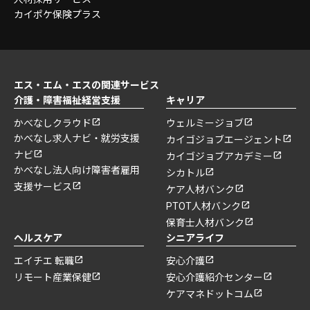
カイポケ保険プラス
エス・エム・エスの関連サービス
介護・障害福祉経営支援
キャリア
かべなしクラウド
ウェルミージョブ
かべなし求人ナビ・就労支援
カイゴジョブエージェント
ナビ
カイゴジョブアカデミー
かべなし法人向け障害者雇用
シカトル
支援サービス
ケア人材バンク
PTOT人材バンク
保育士人材バンク
ヘルスケア
シニアライフ
エイチエ 転職
安心介護
リモート産業保健
安心介護紹介センター
ケアマネドットコム