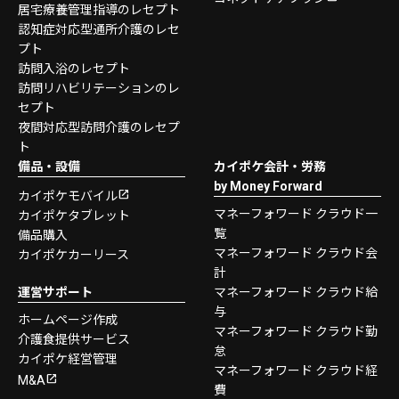
居宅療養管理指導のレセプト
認知症対応型通所介護のレセ
プト
訪問入浴のレセプト
訪問リハビリテーションのレ
セプト
夜間対応型訪問介護のレセプ
ト
備品・設備
カイポケ会計・労務
by Money Forward
カイポケモバイル
マネーフォワード クラウド一
カイポケタブレット
覧
備品購入
マネーフォワード クラウド会
カイポケカーリース
計
運営サポート
マネーフォワード クラウド給
与
ホームページ作成
マネーフォワード クラウド勤
介護食提供サービス
怠
カイポケ経営管理
マネーフォワード クラウド経
M&A
費