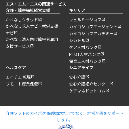
エス・エム・エスの関連サービス
介護・障害福祉経営支援
キャリア
かべなしクラウド
ウェルミージョブ
かべなし求人ナビ・就労支援
カイゴジョブエージェント
ナビ
カイゴジョブアカデミー
かべなし法人向け障害者雇用
シカトル
支援サービス
ケア人材バンク
PTOT人材バンク
保育士人材バンク
ヘルスケア
シニアライフ
エイチエ 転職
安心介護
リモート産業保健
安心介護紹介センター
ケアマネドットコム
介護ソフトのカイポケ 保険請求だけでなく、経営全般をサポート
します。