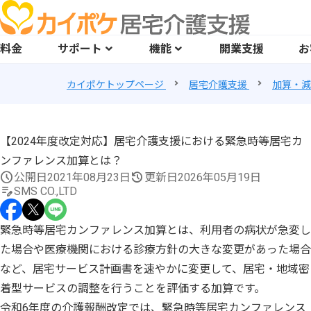
料金
サポート
機能
開業支援
お
カイポケトップページ
居宅介護支援
加算・減
【2024年度改定対応】居宅介護支援における緊急時等居宅カ
ンファレンス加算とは？
公開日
2021年08月23日
更新日
2026年05月19日
SMS CO.,LTD
緊急時等居宅カンファレンス加算とは、利用者の病状が急変し
た場合や医療機関における診療方針の大きな変更があった場合
など、居宅サービス計画書を速やかに変更して、居宅・地域密
着型サービスの調整を行うことを評価する加算です。
令和6年度の介護報酬改定では、緊急時等居宅カンファレンス