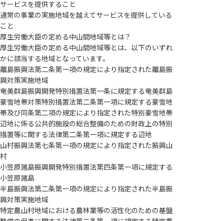
サービスを提供すること
通常の事業の実施地域を越えてサービスを提供している
こと
厚生労働大臣の定める中山間地域等とは？
厚生労働大臣の定める中山間地域等とは、以下のいずれ
かに該当する地域となっています。
離島振興法第二条第一項の規定により指定された離島振
興対策実施地域
奄美群島振興開発特別措置法第一条に規定する奄美群島
豪雪地帯対策特別措置法第二条第一項に規定する豪雪地
帯及び同条第二項の規定により指定された特別豪雪地帯
辺地に係る公共的施設の総合整備のための財政上の特別
措置等に関する法律第二条第一項に規定する辺地
山村振興法第七条第一項の規定により指定された振興山
村
小笠原諸島振興開発特別措置法第四条第一項に規定する
小笠原諸島
半島振興法第二条第一項の規定により指定された半島振
興対策実施地域
特定農山村地域における農林業等の活性化のための基盤