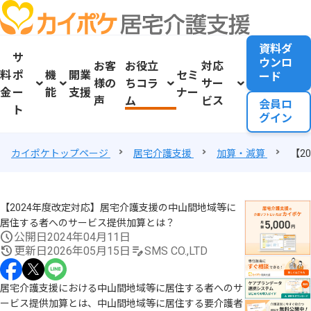
資料ダ
サ
ウンロ
お客
お役立
対応
料
ポ
機
開業
セミ
ード
様の
ちコラ
サー
金
ー
能
支援
ナー
声
ム
ビス
会員ロ
ト
グイン
カイポケトップページ
居宅介護支援
加算・減算
【2
【2024年度改定対応】居宅介護支援の中山間地域等に
居住する者へのサービス提供加算とは？
公開日
2024年04月11日
更新日
2026年05月15日
SMS CO.,LTD
居宅介護支援における中山間地域等に居住する者へのサ
ービス提供加算とは、中山間地域等に居住する要介護者