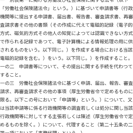
一 別表第一に掲げる労働及び社会保険に関する法令（以下
「労働社会保険諸法令」という。）に基づいて申請書等（行政
機関等に提出する申請書、届出書、報告書、審査請求書、再審
査請求書その他の書類（その作成に代えて電磁的記録（電子的
方式、磁気的方式その他人の知覚によつては認識できない方式
で作られる記録であつて、電子計算機による情報処理の用に供
されるものをいう。以下同じ。）を作成する場合における当該
電磁的記録を含む。）をいう。以下同じ。）を作成すること。
一の二 申請書等について、その提出に関する手続を代わつて
すること。
一の三 労働社会保険諸法令に基づく申請、届出、報告、審査
請求、再審査請求その他の事項（厚生労働省令で定めるものに
限る。以下この号において「申請等」という。）について、又
は当該申請等に係る行政機関等の調査若しくは処分に関し当該
行政機関等に対してする主張若しくは陳述（厚生労働省令で定
めるものを除く。）について、代理すること（第二十五条の二