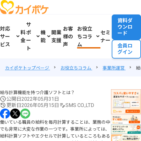
資料ダ
サ
ウンロ
対応
お客
お役立
料
ポ
機
開業
セミ
ード
サー
様の
ちコラ
金
ー
能
支援
ナー
ビス
声
ム
会員ロ
ト
グイン
カイポケトップページ
お役立ちコラム
事業所運営
給
給与計算機能を持つ介護ソフトとは？
公開日
2022年05月31日
更新日
2026年05月15日
SMS CO.,LTD
働いている職員の給料を毎月計算することは、業務の中
でも非常に大変な作業の一つです。事業所によっては、
給料計算ソフトやエクセルで計算しているところもある