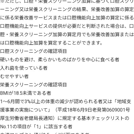
※ただし、口腔・栄養スクリーニング加算に基づく口腔スクリ
ーニング又は栄養スクリーニングの結果、栄養改善加算の算定
に係る栄養改善サービスまたは口腔機能向上加算の算定に係る
口腔機能向上サービスの提供が必要だと判断された場合は、口
腔・栄養スクリーニング加算の算定月でも栄養改善加算または
は口腔機能向上加算を算定することができます。
口腔スクリーニングの確認項目
硬いものを避け、柔らかいものばかりを中心に食べる者
入れ歯を使っている者
むせやすい者
栄養スクリーニングの確認項目
BMIが18.5未満である者
1～6月間で3%以上の体重の減少が認められる者又は「地域支
援事業の実施について」（平成18年6月9日老発第0609001号
厚生労働省老健局長通知）に規定する基本チェックリストの
No.11の項目が「1」に該当する者