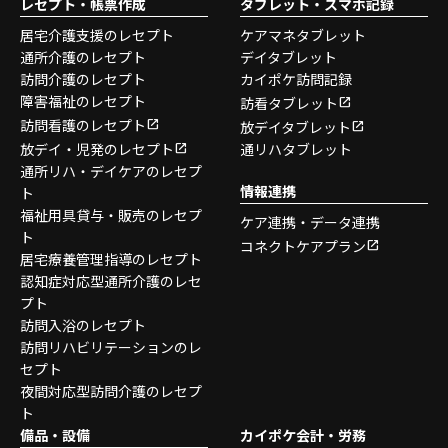
レセプト・帳票作成
タブレット・スマホ記録
居宅介護支援のレセプト
ケアマネタブレット
通所介護のレセプト
デイタブレット
訪問介護のレセプト
カイポケ訪問記録
障害福祉のレセプト
訪看タブレット
訪問看護のレセプト
放デイタブレット
放デイ・児発のレセプト
通リハタブレット
通所リハ・デイケアのレセプ
情報連携
ト
福祉用具貸与・販売のレセプ
ケア連携・データ連携
ト
コネクトケアプラン
居宅療養管理指導のレセプト
認知症対応型通所介護のレセ
プト
訪問入浴のレセプト
訪問リハビリテーションのレ
セプト
夜間対応型訪問介護のレセプ
ト
備品・設備
カイポケ会計・労務