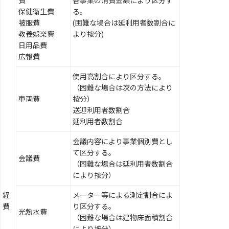
費
各事業の消費金額により区分す
保健衛生費
る。
被服費
(困難な場合は延利用者数割合に
教養娯楽費
より按分)
日用品費
広報費
使用高割合により区分する。
（困難な場合は次の方法により
車両費
按分）
送迎利用者数割合
延利用者数割合
会議内容により事業個別費とし
て区分する。
会議費
（困難な場合は延利用者数割合
により按分）
経
メーター等による測定割合によ
費
り区分する。
光熱水費
（困難な場合は建物床面積割合