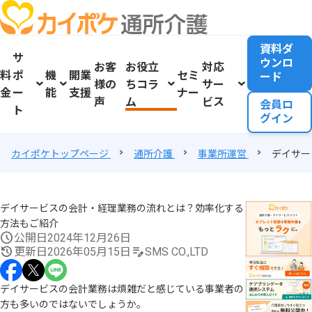
資料ダ
サ
ウンロ
お客
お役立
対応
料
ポ
機
開業
セミ
ード
様の
ちコラ
サー
金
ー
能
支援
ナー
声
ム
ビス
会員ロ
ト
グイン
カイポケトップページ
通所介護
事業所運営
デイサー
デイサービスの会計・経理業務の流れとは？効率化する
方法もご紹介
公開日
2024年12月26日
更新日
2026年05月15日
SMS CO.,LTD
デイサービスの会計業務は煩雑だと感じている事業者の
方も多いのではないでしょうか。