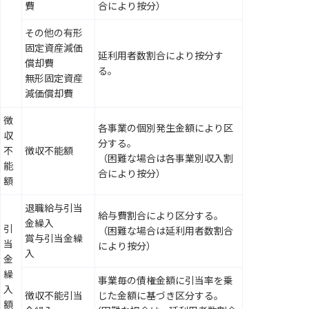
費
合により按分）
その他の有形
固定資産減価
延利用者数割合により按分す
償却費
る。
無形固定資産
減価償却費
徴
各事業の個別発生金額により区
収
分する。
不
徴収不能額
（困難な場合は各事業別収入割
能
合により按分）
額
退職給与引当
給与費割合により区分する。
金繰入
引
（困難な場合は延利用者数割合
賞与引当金繰
当
により按分）
入
金
繰
事業毎の債権金額に引当率を乗
入
徴収不能引当
じた金額に基づき区分する。
額