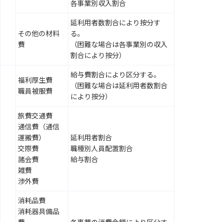
各事業別収入割合
延利用者数割合により按分す
その他の材料
る。
費
（困難な場合は各事業別の収入
割合により按分）
給与費割合により区分する。
福利厚生費
（困難な場合は延利用者数割合
職員被服費
により按分）
旅費交通費
通信費（通信
運搬費）
延利用者割合
交際費
職種別人員配置割合
諸会費
給与割合
雑費
渉外費
消耗品費
消耗器具備品