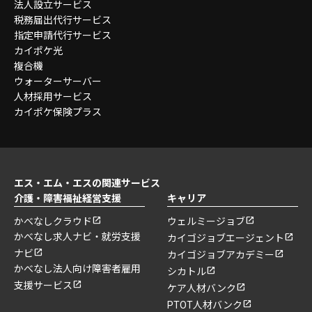
法人設立サービス
税務届出代行サービス
指定申請代行サービス
カイポケ光
複合機
ウォーターサーバー
人材採用サービス
カイポケ保険プラス
エス・エム・エスの関連サービス
介護・障害福祉経営支援
キャリア
かべなしクラウド
ウェルミージョブ
かべなし求人ナビ・就労支援
カイゴジョブエージェント
ナビ
カイゴジョブアカデミー
かべなし法人向け障害者雇用
シカトル
支援サービス
ケア人材バンク
PTOT人材バンク