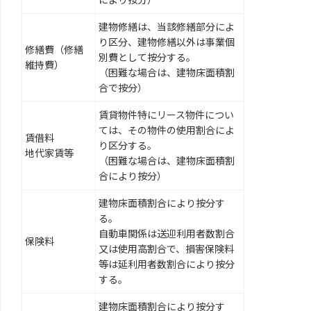
により按分）
建物修繕は、当該修繕部分によ
り区分、建物修繕以外は事業個
修繕費（修繕
別費として按分する。
維持費）
（困難な場合は、建物床面積割
合で按分）
賃貸物件特にリース物件につい
ては、その物件の使用割合によ
賃借料
り区分する。
地代家賃等
（困難な場合は、建物床面積割
合により按分）
建物床面積割合により按分す
る。
自動車関係は送迎利用者数割合
保険料
又は使用高割合で、損害保険料
等は延利用者数割合により按分
する。
建物床面積割合により按分す