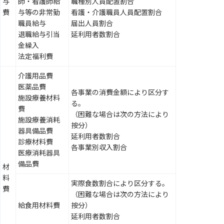
与
師・看護師給
職種別人員配置割合
費
与等の非常勤
看護・介護職員人員配置割合
職員給与
届出人員割合
退職給与引当
延利用者数割合
金繰入
法定福利費
介護用品費
医薬品費
各事業の消費金額により区分す
施設療養材料
る。
費
（困難な場合は次の方法により
施設療養消耗
按分）
器具備品費
延利用者数割合
診療材料費
各事業別収入割合
医療消耗器具
備品費
材
料
実際食数割合により区分する。
費
（困難な場合は次の方法により
給食用材料費
按分）
延利用者数割合