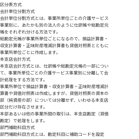
区分表方式
会計単位分割方式
会計単位分割方式とは、事業所単位ごとの介護サービス
事業別に、あたかも別の法人のように仕訳帳や総勘定元
帳をそれぞれ分ける方法です。
総勘定元帳が事業所単位ごとになるので、損益計算書・
収支計算書・正味財産増減計算書も貸借対照表とともに
事業所単位ごとに作成します。
本支店会計方式
本支店会計方式とは、仕訳帳や総勘定元帳の一部につい
て、事業所単位ごとの介護サービス事業別に分離して会
計処理をする方法です。
事業所単位で損益計算書・収支計算書・正味財産増減計
算書や貸借対照表は作成しますが、貸借対照表の資本の
部（純資産の部）については分離せず、いわゆる本支店
区分だけ存在させます。
本部あるいは他の事業所間の取引は、本支店勘定（貸借
勘定）で処理をします。
部門補助科目方式
部門補助科目方式とは、勘定科目に補助コードを設定