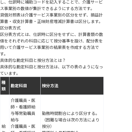
し、仕訳時に補助コードを記入することで、介護サービ
ス事業別の数値が集計できるようにする方法です。
貸借対照表は介護サービス事業別の区分をせず、損益計
算書・収支計算書・正味財産増減計算書は区分します。
区分表方式
区分表方式とは、仕訳時に区分をせずに、計算書類の数
値をそれぞれの科目に応じて按分基準を設け、配分表を
用いて介護サービス事業別の結果表を作成する方法で
す。
具体的な勘定科目と按分方法とは？
具体的な勘定科目と按分方法は、以下の表のようになっ
ています。
種
勘定科目
按分方法
類
介護職員・医
師・看護師給
与等常勤職員
勤務時間割合により区分する。
給与
（困難な場合は次の方法により
給
介護職員・医
按分）