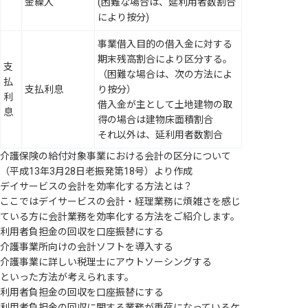
金繰入
(困難な場合は、延利用者数割合
により按分)
事業借入目的の借入金に対する
期末残高割合により区分する。
支
（困難な場合は、次の方法によ
払
支払利息
り按分）
利
借入金が主として土地建物の取
息
得の場合は建物床面積割合
それ以外は、延利用者数割合
介護保険の給付対象事業における会計の区分について
（平成13年3月28日老振発第18号）より作成
デイサービスの会計を効率化する方法とは？
ここではデイサービスの会計・経理業務に煩雑さを感じ
ている方に会計業務を効率化する方法をご紹介します。
利用者負担金の回収を口座振替にする
介護事業所向けの会計ソフトを導入する
介護事業に詳しい税理士にアウトソーシングする
といった方法が考えられます。
利用者負担金の回収を口座振替にする
利用者負担金の回収に関する業務が重荷になっているケ