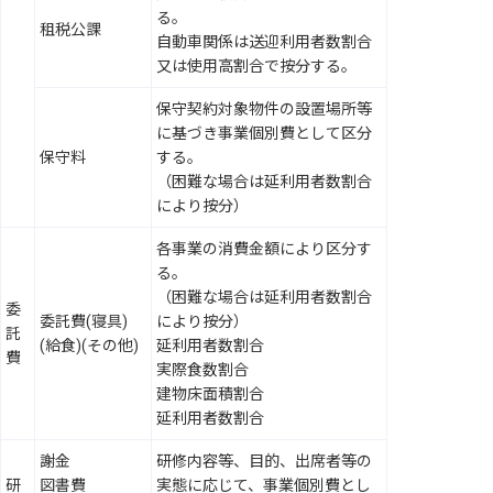
る。
租税公課
自動車関係は送迎利用者数割合
又は使用高割合で按分する。
保守契約対象物件の設置場所等
に基づき事業個別費として区分
保守料
する。
（困難な場合は延利用者数割合
により按分）
各事業の消費金額により区分す
る。
（困難な場合は延利用者数割合
委
委託費(寝具)
により按分）
託
(給食)(その他)
延利用者数割合
費
実際食数割合
建物床面積割合
延利用者数割合
謝金
研修内容等、目的、出席者等の
研
図書費
実態に応じて、事業個別費とし