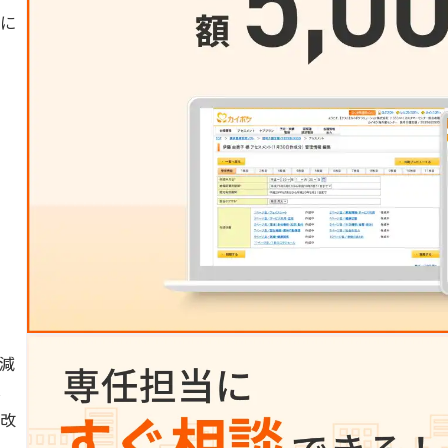
に
減
し
改