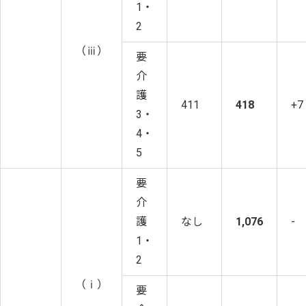
1・
2
（ⅲ）
要
介
護
411
418
+7
3・
4・
5
要
介
護
なし
1,076
-
1・
2
（ⅰ）
要