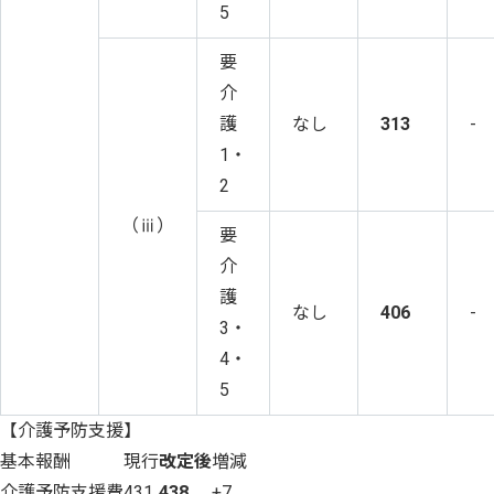
5
要
介
護
なし
313
-
1・
2
（ⅲ）
要
介
護
なし
406
-
3・
4・
5
【介護予防支援】
基本報酬
現行
改定後
増減
介護予防支援費
431
438
+7