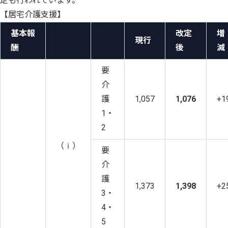
定も行われています。
【居宅介護支援】
基本報
改定
増
現行
酬
後
減
要
介
護
1,057
1,076
+1
1・
2
（ⅰ）
要
介
護
1,373
1,398
+2
3・
4・
5