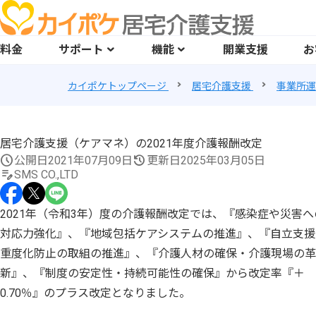
料金
サポート
機能
開業支援
お
カイポケトップページ
居宅介護支援
事業所運
居宅介護支援（ケアマネ）の2021年度介護報酬改定
公開日
2021年07月09日
更新日
2025年03月05日
SMS CO.,LTD
2021年（令和3年）度の介護報酬改定では、『感染症や災害へ
対応力強化』、『地域包括ケアシステムの推進』、『自立支援
重度化防止の取組の推進』、『介護人材の確保・介護現場の革
新』、『制度の安定性・持続可能性の確保』から改定率『＋
0.70％』のプラス改定となりました。