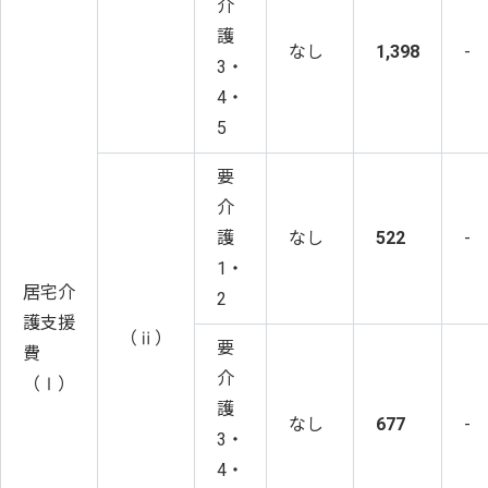
介
護
なし
1,398
-
3・
4・
5
要
介
護
なし
522
-
1・
居宅介
2
護支援
（ⅱ）
要
費
介
（Ⅰ）
護
なし
677
-
3・
4・