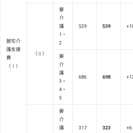
要
介
護
529
539
+1
1・
居宅介
2
護支援
（ⅱ）
要
費
介
（Ⅰ）
護
686
698
+1
3・
4・
5
要
介
護
317
323
+6