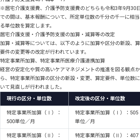
※居宅介護支援費、介護予防支援費のどちらも令和3年9月30
での間は、基本報酬について、所定単位数の千分の千一に相当
る単位数を算定します。
居宅介護支援・介護予防支援の加算・減算等の改定
加算・減算等については、以下のように加算や区分の新設、算
要件の変更等の改定が行われています。
特定事業所加算、特定事業所医療介護連携加算
経営の安定化や質の高いケアマネジメントの推進を図る観点か
ら、特定事業所加算の区分の新設・変更、算定要件、単位数に
いて見直しが行われました。
現行の区分・単位数
改定後の区分・単位数
特定事業所加算（Ⅰ）：
特定事業所加算（Ⅰ）：505
500単位／月
単位／月
特定事業所加算（Ⅱ）：
特定事業所加算（Ⅱ）：407