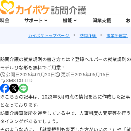
料金
サポート
機能
開業支援
お
カイポケトップページ
訪問介護
事業所運営
訪問介護の就業規則の書き方とは？登録ヘルパーの就業規則の
モデルひな形も無料でご用意！
公開日
2025年01月20日
更新日
2026年05月15日
SMS CO.,LTD
※こちらの記事は、2023年5月時点の情報を基に作成した記事
となっております。
訪問介護事業所を運営している中で、人事制度の変更等を行う
タイミングがあるでしょう。
そのような時に、「就業規則も変更した方がいいの？」や「就