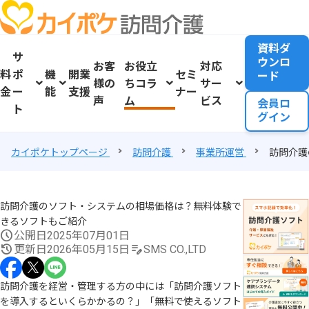
資料ダ
サ
ウンロ
お客
お役立
対応
料
ポ
機
開業
セミ
ード
様の
ちコラ
サー
金
ー
能
支援
ナー
声
ム
ビス
会員ロ
ト
グイン
カイポケトップページ
訪問介護
事業所運営
訪問介護
訪問介護のソフト・システムの相場価格は？無料体験で
きるソフトもご紹介
公開日
2025年07月01日
更新日
2026年05月15日
SMS CO.,LTD
訪問介護を経営・管理する方の中には「訪問介護ソフト
を導入するといくらかかるの？」「無料で使えるソフト