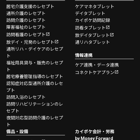
居宅介護支援のレセプト
ケアマネタブレット
通所介護のレセプト
デイタブレット
訪問介護のレセプト
カイポケ訪問記録
障害福祉のレセプト
訪看タブレット
訪問看護のレセプト
放デイタブレット
放デイ・児発のレセプト
通リハタブレット
通所リハ・デイケアのレセプ
情報連携
ト
福祉用具貸与・販売のレセプ
ケア連携・データ連携
ト
コネクトケアプラン
居宅療養管理指導のレセプト
認知症対応型通所介護のレセ
プト
訪問入浴のレセプト
訪問リハビリテーションのレ
セプト
夜間対応型訪問介護のレセプ
ト
備品・設備
カイポケ会計・労務
by Money Forward