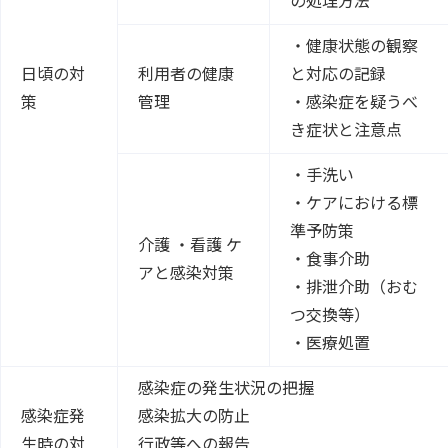
の処理方法
・健康状態の観察
日頃の対
利用者の健康
と対応の記録
策
管理
・感染症を疑うべ
き症状と注意点
・手洗い
・ケアにおける標
準予防策
介護 ・看護 ケ
・食事介助
アと感染対策
・排泄介助（おむ
つ交換等）
・医療処置
感染症の発生状況の把握
感染症発
感染拡大の防止
生時の対
行政等への報告