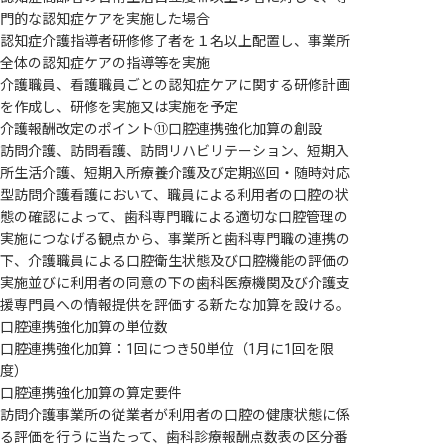
門的な認知症ケアを実施した場合
認知症介護指導者研修修了者を１名以上配置し、事業所
全体の認知症ケアの指導等を実施
介護職員、看護職員ごとの認知症ケアに関する研修計画
を作成し、研修を実施又は実施を予定
介護報酬改定のポイント⑪口腔連携強化加算の創設
訪問介護、訪問看護、訪問リハビリテーション、短期入
所生活介護、短期入所療養介護及び定期巡回・随時対応
型訪問介護看護において、職員による利用者の口腔の状
態の確認によって、歯科専門職による適切な口腔管理の
実施につなげる観点から、事業所と歯科専門職の連携の
下、介護職員による口腔衛生状態及び口腔機能の評価の
実施並びに利用者の同意の下の歯科医療機関及び介護支
援専門員への情報提供を評価する新たな加算を設ける。
口腔連携強化加算の単位数
口腔連携強化加算：1回につき50単位（1月に1回を限
度）
口腔連携強化加算の算定要件
訪問介護事業所の従業者が利用者の口腔の健康状態に係
る評価を行うに当たって、歯科診療報酬点数表の区分番