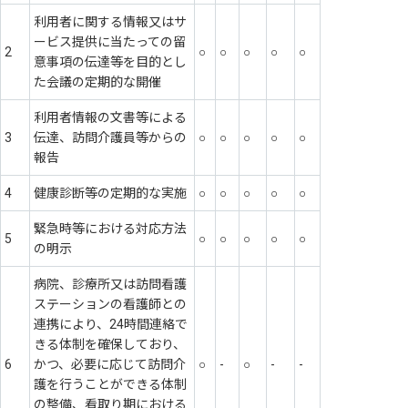
利用者に関する情報又はサ
ービス提供に当たっての留
2
○
○
○
○
○
意事項の伝達等を目的とし
た会議の定期的な開催
利用者情報の文書等による
3
伝達、訪問介護員等からの
○
○
○
○
○
報告
4
健康診断等の定期的な実施
○
○
○
○
○
緊急時等における対応方法
5
○
○
○
○
○
の明示
病院、診療所又は訪問看護
ステーションの看護師との
連携により、24時間連絡で
きる体制を確保しており、
6
かつ、必要に応じて訪問介
○
-
○
-
-
護を行うことができる体制
の整備、看取り期における