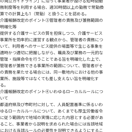
の両立ガイドライン」に沿って事業者が設ける短時間勤
務制度等を利用する場合、週30時間以上の勤務で常勤換
算での計算上も1（常勤）と扱うことを認める。
介護報酬改定のポイント③管理者の責務及び兼務範囲の
明確化等
提供する介護サービスの質を担保しつつ、介護サービス
事業所を効率的に運営する観点から、管理者の責務につ
いて、利用者へのサービス提供の場面等で生じる事象を
適時かつ適切に把握しながら、職員及び業務の一元的な
管理・指揮命令を行うことである旨を明確化した上で、
管理者が兼務できる事業所の範囲について、管理者がそ
の責務を果たせる場合には、同一敷地内における他の事
業所、施設等ではなくても差し支えない旨を明確化す
る。
介護報酬改定のポイント④いわゆるローカルルールにつ
いて
都道府県及び市町村に対して、人員配置基準に係るいわ
ゆるローカルルールについて、あくまでも厚生労働省令
に従う範囲内で地域の実情に応じた内容とする必要があ
ること、事業者から説明を求められた場合には当該地域
における当該ルールの必要性を説明できるようにするこ