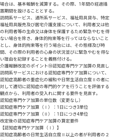
場合は、基本報酬を減算する。その際、1年間の経過措
置期間を設けることとする。
訪問系サービス、通所系サービス、福祉用具貸与、特定
福祉用具販売及び居宅介護支援について、利用者又は他
の利用者等の生命又は身体を保護するため緊急やむを得
ない場合を除き、身体的拘束等を行ってはならないこと
とし、身体的拘束等を行う場合には、その態様及び時
間、その際の利用者の心身の状況並びに緊急やむを得な
い理由を記録することを義務付ける。
介護報酬改定のポイント⑩認知症専門ケア加算の見直し
訪問系サービスにおける認知症専門ケア加算について、
認知症高齢者の重症化の緩和や日常生活自立度Ⅱの者に
対して適切に認知症の専門的ケアを行うことを評価する
観点から、利用者の受入れに関する要件を見直す。
認知症専門ケア加算の単位数（変更なし）
認知症専門ケア加算（Ⅰ）：1日につき3単位
認知症専門ケア加算（Ⅱ）：1日につき4単位
改定後の認知症専門ケア加算の算定要件
【認知症専門ケア加算（Ⅰ）】
認知症高齢者の日常生活自立度Ⅱ以上の者が利用者の２