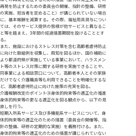
再発を防止するための委員会の開催、指針の整備、研修
の実施、担当者を定めること）が講じられていない場合
に、基本報酬を減算する。その際、福祉用具貸与につい
ては、そのサービス提供の態様が他サービスと異なるこ
と等を踏まえ、3年間の経過措置期間を設けることとす
る。
また、施設におけるストレス対策を含む高齢者虐待防止
に向けた取組例を収集し、周知を図るほか、国の補助に
より都道府県が実施している事業において、ハラスメン
ト等のストレス対策に関する研修を実施できることや、
同事業による相談窓口について、高齢者本人とその家族
だけでなく介護職員等も利用できることを明確化するな
ど、高齢者虐待防止に向けた施策の充実を図る。
介護報酬改定のポイント⑨身体的拘束等の適正化の推進
身体的拘束等の更なる適正化を図る観点から、以下の見
直しを行う。
短期入所系サービス及び多機能系サービスについて、身
体的拘束等の適正化のための措置（委員会の開催等、指
針の整備、研修の定期的な実施）を義務付ける。また、
身体的拘束等の適正化のための措置が講じられていない