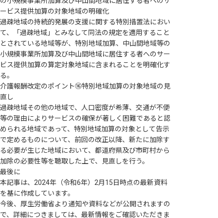
の小規模事業所加算及び中山間地域に居住する者へのサ
ービス提供加算の対象地域の明確化
過疎地域の持続的発展の支援に関する特別措置法におい
て、「過疎地域」とみなして同法の規定を適用すること
とされている地域等が、特別地域加算、中山間地域等の
小規模事業所加算及び中山間地域に居住する者へのサー
ビス提供加算の算定対象地域に含まれることを明確化す
る。
介護報酬改定のポイント⑯特別地域加算の対象地域の見
直し
過疎地域その他の地域で、人口密度が希薄、交通が不便
等の理由によりサービスの確保が著しく困難であると認
められる地域であって、特別地域加算の対象として告示
で定めるものについて、前回の改正以降、新たに加除す
る必要が生じた地域において、都道府県及び市町村から
加除の必要性等を聴取した上で、見直しを行う。
最後に
本記事は、2024年（令和6年）2月15日時点の最新資料
を基に作成しています。
今後、厚生労働省より通知や資料などが公開されますの
で、詳細につきましては、最新情報をご確認いただきま