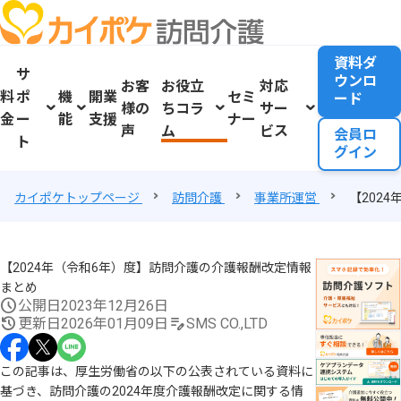
資料ダ
サ
ウンロ
お客
お役立
対応
料
ポ
機
開業
セミ
ード
様の
ちコラ
サー
金
ー
能
支援
ナー
声
ム
ビス
会員ロ
ト
グイン
カイポケトップページ
訪問介護
事業所運営
【202
【2024年（令和6年）度】訪問介護の介護報酬改定情報
まとめ
公開日
2023年12月26日
更新日
2026年01月09日
SMS CO.,LTD
この記事は、厚生労働省の以下の公表されている資料に
基づき、訪問介護の2024年度介護報酬改定に関する情