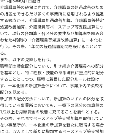
※令和6年6月1日施行
介護職員等の確保に向けて、介護職員の処遇改善のため
の措置をできるだけ多くの事業所に活用されるよう推進
する観点から、介護職員処遇改善加算、介護職員等特定
処遇改善加算、介護職員等ベースアップ等支援加算につ
いて、現行の各加算・各区分の要件及び加算率を組み合
わせた4段階の「介護職員等処遇改善加算」に一本化を
行う。その際、1年間の経過措置期間を設けることとす
る。
また、以下の見直しを行う。
職種間の賃金配分について、引き続き介護職員への配分
を基本とし、特に経験・技能のある職員に重点的に配分
することとしつつ、職種に着目した配分ルールは設け
ず、一本化後の新加算全体について、事業所内で柔軟な
配分を認める。
新加算の配分方法について、新加算のいずれの区分を取
得している事業所においても、一番下の区分の加算額の
1/2以上を月額賃金の改善に充てることを要件とする。
その際、それまでベースアップ等支援加算を取得してい
ない事業所が、一本化後の新加算を新たに取得する場合
には、収入として新たに増加するベースアップ等支援加