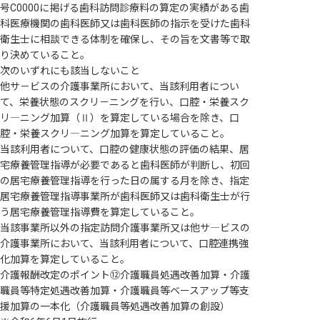
号C0000に掲げる歯科訪問診療料の算定の実績がある歯
科医療機関の歯科医師又は歯科医師の指示を受けた歯科
衛生士に相談できる体制を確保し、その旨を文書等で取
り決めていること。
次のいずれにも該当しないこと
他サ－ビスの介護事業所において、当該利用者につい
て、栄養状態のスクリ－ニングを行い、口腔・栄養スク
リ―ニング加算（Ⅱ）を算定している場合を除き、口
腔・栄養スクリ―ニング加算を算定していること。
当該利用者について、口腔の健康状態の評価の結果、居
宅療養管理指導が必要であると歯科医師が判断し、初回
の居宅療養管理指導を行った日の属する月を除き、指定
居宅療養管理指導事業所が歯科医師又は歯科衛生士が行
う居宅療養管理指導費を算定していること。
当該事業所以外の指定訪問介護事業所又は他サ―ビスの
介護事業所において、当該利用者について、口腔連携強
化加算を算定していること。
介護報酬改定のポイント⑫介護職員処遇改善加算・介護
職員等特定処遇改善加算・介護職員等ベースアップ等支
援加算の一本化（介護職員等処遇改善加算の創設）