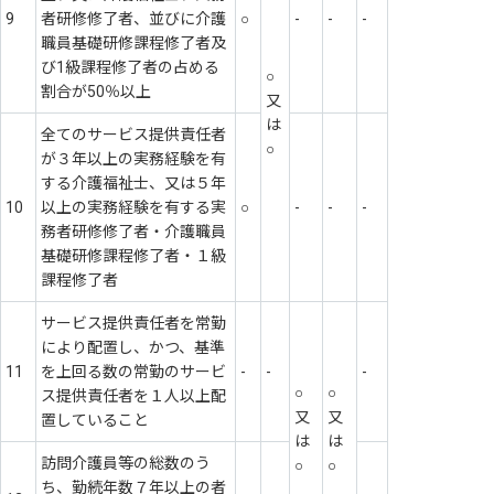
9
者研修修了者、並びに介護
○
-
-
-
職員基礎研修課程修了者及
び1級課程修了者の占める
○
割合が50％以上
又
は
全てのサービス提供責任者
○
が３年以上の実務経験を有
する介護福祉士、又は５年
10
以上の実務経験を有する実
○
-
-
-
務者研修修了者・介護職員
基礎研修課程修了者・１級
課程修了者
サービス提供責任者を常勤
により配置し、かつ、基準
11
を上回る数の常勤のサービ
-
-
-
○
○
ス提供責任者を１人以上配
又
又
置していること
は
は
訪問介護員等の総数のう
○
○
ち、勤続年数７年以上の者