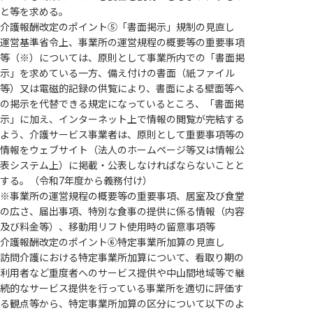
と等を求める。
介護報酬改定のポイント⑤「書面掲示」規制の見直し
運営基準省令上、事業所の運営規程の概要等の重要事項
等（※）については、原則として事業所内での「書面掲
示」を求めている一方、備え付けの書面（紙ファイル
等）又は電磁的記録の供覧により、書面による壁面等へ
の掲示を代替できる規定になっているところ、「書面掲
示」に加え、インターネット上で情報の閲覧が完結する
よう、介護サービス事業者は、原則として重要事項等の
情報をウェブサイト（法人のホームページ等又は情報公
表システム上）に掲載・公表しなければならないことと
する。（令和7年度から義務付け）
※事業所の運営規程の概要等の重要事項、居室及び食堂
の広さ、届出事項、特別な食事の提供に係る情報（内容
及び料金等）、移動用リフト使用時の留意事項等
介護報酬改定のポイント⑥特定事業所加算の見直し
訪問介護における特定事業所加算について、看取り期の
利用者など重度者へのサービス提供や中山間地域等で継
続的なサービス提供を行っている事業所を適切に評価す
る観点等から、特定事業所加算の区分について以下のよ