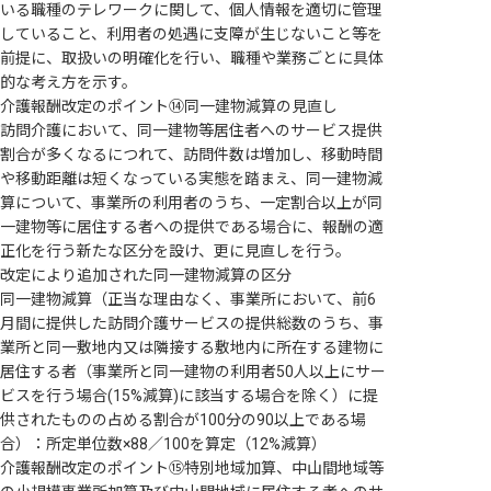
いる職種のテレワークに関して、個人情報を適切に管理
していること、利用者の処遇に支障が生じないこと等を
前提に、取扱いの明確化を行い、職種や業務ごとに具体
的な考え方を示す。
介護報酬改定のポイント⑭同一建物減算の見直し
訪問介護において、同一建物等居住者へのサービス提供
割合が多くなるにつれて、訪問件数は増加し、移動時間
や移動距離は短くなっている実態を踏まえ、同一建物減
算について、事業所の利用者のうち、一定割合以上が同
一建物等に居住する者への提供である場合に、報酬の適
正化を行う新たな区分を設け、更に見直しを行う。
改定により追加された同一建物減算の区分
同一建物減算（正当な理由なく、事業所において、前6
月間に提供した訪問介護サービスの提供総数のうち、事
業所と同一敷地内又は隣接する敷地内に所在する建物に
居住する者（事業所と同一建物の利用者50人以上にサー
ビスを行う場合(15%減算)に該当する場合を除く）に提
供されたものの占める割合が100分の90以上である場
合）：所定単位数×88／100を算定（12%減算）
介護報酬改定のポイント⑮特別地域加算、中山間地域等