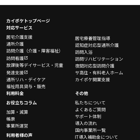
カイポケトップページ
対応サービス
居宅介護支援
居宅療養管理指導
通所介護
認知症対応型通所介護
訪問介護
（介護・障害福祉）
訪問入浴
訪問看護
訪問リハビリテーション
放課後等デイサービス・
児童
夜間対応型訪問介護
発達支援
サ高住・有料老人ホーム
通所リハ・デイケア
カイポケ開業支援
福祉用具貸与・販売
利用料金
その他
お役立ちコラム
私たちについて
よくあるご質問
加算・減算
サポート体制
帳票
導入の流れ
事業所運営
国内事業所一覧
利用者様の声
IT導入補助金について