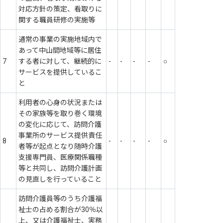
対応方針の策定、看取りに
関する職員研修の実施等
通常の事業の実施地域内で
あって中山間地域等に居住
7
する者に対して、継続的に
-
-
-
-
○
サービスを提供しているこ
と
利用者の心身の状況または
その家族等を取り巻く環境
の変化に応じて、訪問介護
事業所のサービス提供責任
8
-
-
-
-
○
者等が起点となり随時介護
支援専門員、医療関係職種
等と共同し、訪問介護計画
の見直しを行っていること
訪問介護員等のうち介護福
祉士の占める割合が30％以
上、又は介護福祉士、実務