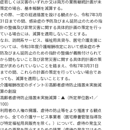
症若しくは災害のいずれか又は両方の業務継続計画が未
策定の場合、基本報酬を減算する。
その際、一定の経過措置を設ける観点から、令和7年3月
31日までの間、感染症の予防及びまん延防止のための指
針の整備及び非常災害に関する具体的計画の策定を行っ
ている場合には、減算を適用しないこととする。
なお、訪問系サービス、福祉用具貸与、居宅介護支援に
ついては、令和3年度介護報酬改定において感染症の予
防及びまん延防止のための指針の整備が義務付けられて
から間もないこと及び非常災害に関する具体的計画の策
定が求められていないことを踏まえ、令和7年3月31日
までの間、これらの計画の策定を行っていない場合であ
っても、減算を適用しないこととする。
介護報酬改定のポイント⑧高齢者虐待防止措置未実施減
算の創設
高齢者虐待防止措置未実施減算：▲（所定単位数×1／
100）
利用者の人権の擁護、虐待の防止等をより推進する観点
から、全ての介護サービス事業者（居宅療養管理指導及
び特定福祉用具販売を除く。）について、虐待の発生又
はその再発を防止するための措置（虐待の発生又はその