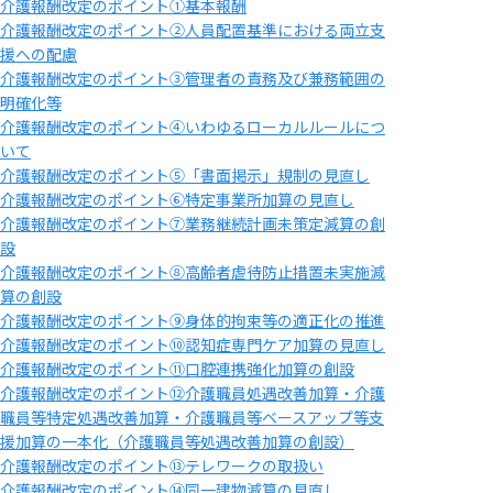
介護報酬改定のポイント①基本報酬
介護報酬改定のポイント②人員配置基準における両立支
援への配慮
介護報酬改定のポイント③管理者の責務及び兼務範囲の
明確化等
介護報酬改定のポイント④いわゆるローカルルールにつ
いて
介護報酬改定のポイント⑤「書面掲示」規制の見直し
介護報酬改定のポイント⑥特定事業所加算の見直し
介護報酬改定のポイント⑦業務継続計画未策定減算の創
設
介護報酬改定のポイント⑧高齢者虐待防止措置未実施減
算の創設
介護報酬改定のポイント⑨身体的拘束等の適正化の推進
介護報酬改定のポイント⑩認知症専門ケア加算の見直し
介護報酬改定のポイント⑪口腔連携強化加算の創設
介護報酬改定のポイント⑫介護職員処遇改善加算・介護
職員等特定処遇改善加算・介護職員等ベースアップ等支
援加算の一本化（介護職員等処遇改善加算の創設）
介護報酬改定のポイント⑬テレワークの取扱い
介護報酬改定のポイント⑭同一建物減算の見直し