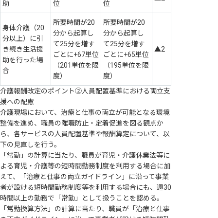
助
位
位
所要時間が20
所要時間が20
身体介護（20
分から起算し
分から起算し
分以上）に引
て25分を増す
て25分を増す
き続き生活援
▲2
ごとに+67単位
ごとに+65単位
助を行った場
（201単位を限
（195単位を限
合
度）
度）
介護報酬改定のポイント②人員配置基準における両立支
援への配慮
介護現場において、治療と仕事の両立が可能となる環境
整備を進め、職員の離職防止・定着促進を図る観点か
ら、各サービスの人員配置基準や報酬算定について、以
下の見直しを行う。
「常勤」の計算に当たり、職員が育児・介護休業法等に
よる育児・介護等の短時間勤務制度を利用する場合に加
えて、「治療と仕事の両立ガイドライン」に沿って事業
者が設ける短時間勤務制度等を利用する場合にも、週30
時間以上の勤務で「常勤」として扱うことを認める。
「常勤換算方法」の計算に当たり、職員が「治療と仕事