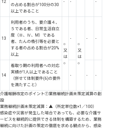
12
-
-
-
の占める割合が100分の30
以上であること
利用者のうち、要介護４、
５である者、日常生活自立
度（Ⅲ、Ⅳ、M）である
13
-
-
-
者、たんの吸引等を必要と
○
○
する者の占める割合が20%
又
又
以上
は
は
○
○
看取り期の利用者への対応
実績が1人以上であること
14
-
-
-
（併せて体制要件(6)の要件
を満たすこと）
介護報酬改定のポイント⑦業務継続計画未策定減算の創
設
業務継続計画未策定減算：▲（所定単位数×1／100）
感染症や災害が発生した場合であっても、必要な介護サ
ービスを継続的に提供できる体制を構築するため、業務
継続に向けた計画の策定の徹底を求める観点から、感染