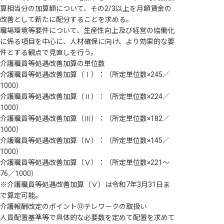
算相当分の加算額について、その2/3以上を月額賃金の
改善として新たに配分することを求める。
職場環境等要件について、生産性向上及び経営の協働化
に係る項目を中心に、人材確保に向け、より効果的な要
件とする観点で見直しを行う。
介護職員等処遇改善加算の単位数
介護職員等処遇改善加算（Ⅰ）：（所定単位数×245／
1000）
介護職員等処遇改善加算（Ⅱ）：（所定単位数×224／
1000）
介護職員等処遇改善加算（Ⅲ）：（所定単位数×182／
1000）
介護職員等処遇改善加算（Ⅳ）：（所定単位数×145／
1000）
介護職員等処遇改善加算（Ⅴ）：（所定単位数×221～
76／1000）
※介護職員等処遇改善加算（Ⅴ）は令和7年3月31日ま
で算定可能。
介護報酬改定のポイント⑬テレワークの取扱い
人員配置基準等で具体的な必要数を定めて配置を求めて