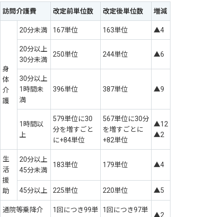
訪問介護費
改定前単位数
改定後単位数
増減
20分未満
167単位
163単位
▲4
20分以上
250単位
244単位
▲6
30分未満
身
30分以上
体
1時間未
396単位
387単位
▲9
介
満
護
579単位に30
567単位に30分
1時間以
▲12
分を増すごと
を増すごとに
上
▲2
に+84単位
+82単位
生
20分以上
183単位
179単位
▲4
活
45分未満
援
45分以上
225単位
220単位
▲5
助
通院等乗降介
1回につき99単
1回につき97単
▲2