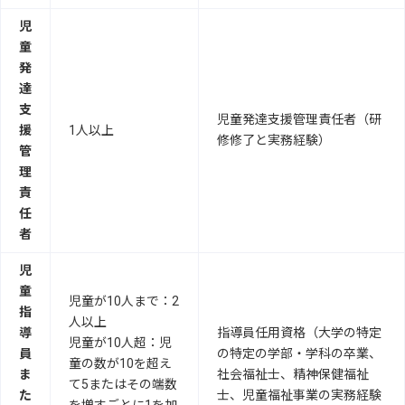
児
童
発
達
支
児童発達支援管理責任者（研
援
1人以上
修修了と実務経験）
管
理
責
任
者
児
童
児童が10人まで：2
指
人以上
導
指導員任用資格（大学の特定
児童が10人超：児
員
の特定の学部・学科の卒業、
童の数が10を超え
ま
社会福祉士、精神保健福祉
て5またはその端数
た
士、児童福祉事業の実務経験