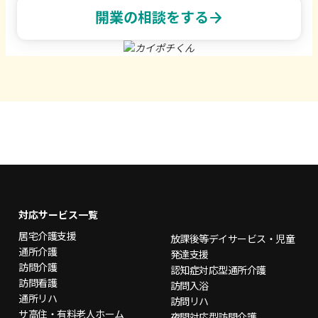
arrow_forward
開業の相談をする
対応サービス一覧
居宅介護支援
放課後等デイサービス
・児童
通所介護
発達支援
訪問介護
認知症対応型通所介護
訪問看護
訪問入浴
通所リハ
訪問リハ
サ高住・有料老人ホーム
夜間対応型訪問介護