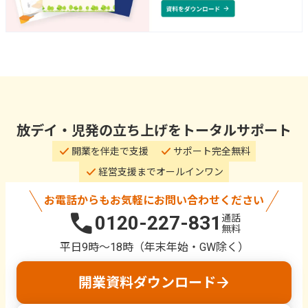
放デイ・児発の立ち上げをトータルサポート
check
check
開業を伴走で支援
サポート完全無料
check
経営支援までオールインワン
お電話からもお気軽に
お問い合わせください
call
0120-227-831
通話
無料
平日9時〜18時（年末年始・GW除く）
arrow_forward
開業資料ダウンロード