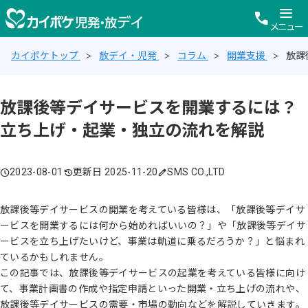
menu
call
メニュー
カイポケトップ
放デイ・児発
コラム
開業支援
放課
放課後等デイサービスを開業するには？
立ち上げ・起業・独立の流れを解説
2023-08-01
更新日 2025-11-20
SMS CO.,LTD
schedule
history
edit
放課後等デイサービスの開業を考えている皆様は、「放課後等デイサ
ービスを開業するには何から始めればいいの？」や「放課後等デイサ
ービスを立ち上げたいけど、事業は軌道に乗るだろうか？」と悩まれ
ているかもしれません。
この記事では、放課後等デイサービスの起業を考えている皆様に向け
て、事業計画書の作成や指定申請といった開業・立ち上げの流れや、
放課後等デイサービスの需要・市場の動向などを解説していきます。