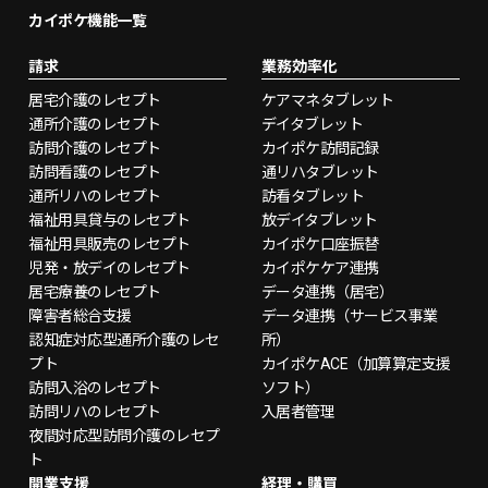
カイポケ機能一覧
請求
業務効率化
居宅介護のレセプト
ケアマネタブレット
通所介護のレセプト
デイタブレット
訪問介護のレセプト
カイポケ訪問記録
訪問看護のレセプト
通リハタブレット
通所リハのレセプト
訪看タブレット
福祉用具貸与のレセプト
放デイタブレット
福祉用具販売のレセプト
カイポケ口座振替
児発・放デイのレセプト
カイポケケア連携
居宅療養のレセプト
データ連携（居宅）
障害者総合支援
データ連携（サービス事業
認知症対応型通所介護のレセ
所）
プト
カイポケACE（加算算定支援
訪問入浴のレセプト
ソフト）
訪問リハのレセプト
入居者管理
夜間対応型訪問介護のレセプ
ト
開業支援
経理・購買