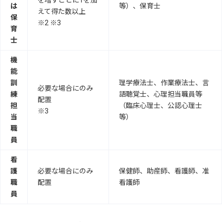
を増すごとに1を加
は
等）、保育士
えて得た数以上
保
※2 ※3
育
士
機
能
訓
理学療法士、作業療法士、言
必要な場合にのみ
練
語聴覚士、心理担当職員等
配置
担
（臨床心理士、公認心理士
※3
当
等）
職
員
看
護
必要な場合にのみ
保健師、助産師、看護師、准
職
配置
看護師
員