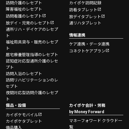
訪問介護のレセプト
カイポケ訪問記録
障害福祉のレセプト
訪看タブレット
訪問看護のレセプト
放デイタブレット
放デイ・児発のレセプト
通リハタブレット
通所リハ・デイケアのレセプ
情報連携
ト
福祉用具貸与・販売のレセプ
ケア連携・データ連携
ト
コネクトケアプラン
居宅療養管理指導のレセプト
認知症対応型通所介護のレセ
プト
訪問入浴のレセプト
訪問リハビリテーションのレ
セプト
夜間対応型訪問介護のレセプ
ト
備品・設備
カイポケ会計・労務
by Money Forward
カイポケモバイル
マネーフォワード クラウド一
カイポケタブレット
覧
備品購入