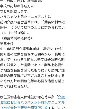
ー、行政、医師、救急車等）
事故の記録の作成方法
などを記載します。
ハラスメント防止マニュアルとは
訪問介護の運営基準には、「勤務体制の確
保等」について以下のように定められてい
ます（一部抜粋）。
（勤務体制の確保等）
第三十条
4 指定訪問介護事業者は、適切な指定訪
問介護の提供を確保する観点から、職場に
おいて行われる性的な言動又は優越的な関
係を背景とした言動であって業務上必要か
つ相当な範囲を超えたものにより訪問介護
員等の就業環境が害されることを防止する
ための方針の明確化等の必要な措置を講じ
なければならない。
厚生労働省老人保健健康増進等事業「
介護
現場におけるハラスメント対策マニュアル
（株式会社三菱総合研究所）
」には、ハ