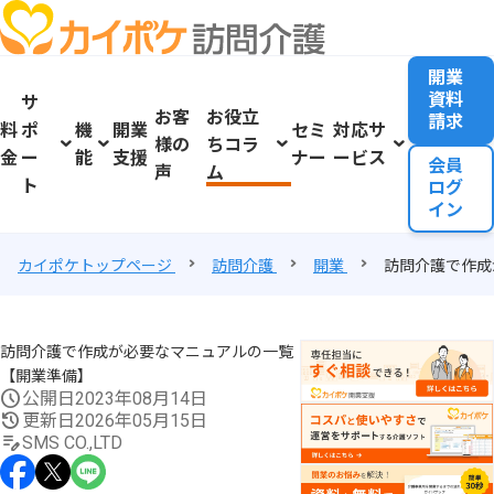
開業
資料
サ
お客
お役立
請求
料
ポ
機
開業
セミ
対応サ
様の
ちコラ
金
ー
能
支援
ナー
ービス
会員
声
ム
ト
ログ
イン
カイポケトップページ
訪問介護
開業
訪問介護で作成
訪問介護で作成が必要なマニュアルの一覧
【開業準備】
公開日
2023年08月14日
更新日
2026年05月15日
SMS CO.,LTD