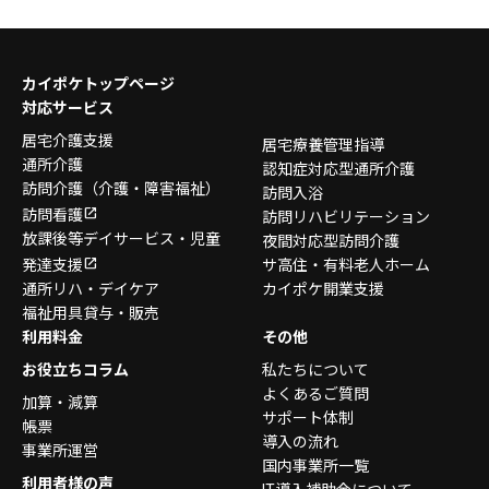
カイポケトップページ
対応サービス
居宅介護支援
居宅療養管理指導
通所介護
認知症対応型通所介護
訪問介護
（介護・障害福祉）
訪問入浴
訪問看護
訪問リハビリテーション
放課後等デイサービス・
児童
夜間対応型訪問介護
発達支援
サ高住・有料老人ホーム
通所リハ・デイケア
カイポケ開業支援
福祉用具貸与・販売
利用料金
その他
お役立ちコラム
私たちについて
よくあるご質問
加算・減算
サポート体制
帳票
導入の流れ
事業所運営
国内事業所一覧
利用者様の声