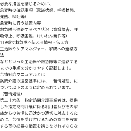
必要な措置を講じるために、
急変時の確認事項（意識状態、呼吸状態、
発熱、嘔吐等）
急変時に行う処置内容
救急隊へ連絡するべき状況（意識障害、呼
吸停止、呼吸困難、けいれん発作等）
119番で救急隊へ伝える情報・伝え方
主治医やケアマネジャー、家族への連絡方
法
などといった主治医や救急隊等に連絡する
までの手順を分かりやすく記載します。
苦情対応マニュアルとは
訪問介護の運営基準には、「苦情処理」に
ついて以下のように定められています。
（苦情処理）
第三十六条 指定訪問介護事業者は、提供
した指定訪問介護に係る利用者及びその家
族からの苦情に迅速かつ適切に対応するた
めに、苦情を受け付けるための窓口を設置
する等の必要な措置を講じなければならな