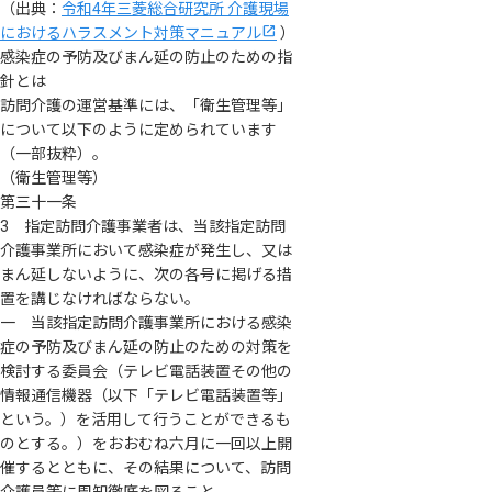
（出典：
令和4年三菱総合研究所 介護現場
におけるハラスメント対策マニュアル
）
感染症の予防及びまん延の防止のための指
針とは
訪問介護の運営基準には、「衛生管理等」
について以下のように定められています
（一部抜粋）。
（衛生管理等）
第三十一条
3 指定訪問介護事業者は、当該指定訪問
介護事業所において感染症が発生し、又は
まん延しないように、次の各号に掲げる措
置を講じなければならない。
一 当該指定訪問介護事業所における感染
症の予防及びまん延の防止のための対策を
検討する委員会（テレビ電話装置その他の
情報通信機器（以下「テレビ電話装置等」
という。）を活用して行うことができるも
のとする。）をおおむね六月に一回以上開
催するとともに、その結果について、訪問
介護員等に周知徹底を図ること。