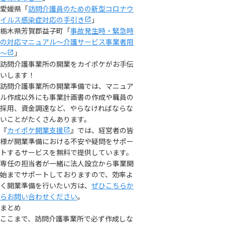
愛媛県「
訪問介護員のための新型コロナウ
イルス感染症対応の手引き
」
栃木県芳賀郡益子町「
事故発生時・緊急時
の対応マニュアル～介護サービス事業者用
～
」
訪問介護事業所の開業をカイポケがお手伝
いします！
訪問介護事業所の開業準備では、マニュア
ル作成以外にも事業計画書の作成や職員の
採用、資金調達など、やらなければならな
いことがたくさんあります。
『
カイポケ開業支援
』では、経営者の皆
様が開業準備における不安や疑問をサポー
トするサービスを無料で提供しています。
専任の担当者が一緒に法人設立から事業開
始までサポートしておりますので、効率よ
く開業準備を行いたい方は、
ぜひこちらか
らお問い合わせください
。
まとめ
ここまで、訪問介護事業所で必ず作成しな