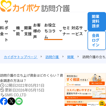
開業
資料
サ
お客
お役立
請求
料
ポ
機
開業
セミ
対応サ
様の
ちコラ
金
ー
能
支援
ナー
ービス
会員
声
ム
ト
ログ
イン
カイポケトップページ
訪問介護
開業
訪問介護の立ち
訪問介護の立ち上げ資金はどのくらい？資
金調達の方法は？
公開日
2022年05月31日
更新日
2026年05月15日
SMS CO.,LTD