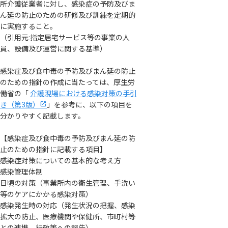
所介護従業者に対し、感染症の予防及びま
ん延の防止のための研修及び訓練を定期的
に実施すること。
（引用元:指定居宅サービス等の事業の人
員、設備及び運営に関する基準）
感染症及び食中毒の予防及びまん延の防止
のための指針の作成に当たっては、厚生労
働省の「
介護現場における感染対策の手引
き（第3版）
」を参考に、以下の項目を
分かりやすく記載します。
【感染症及び食中毒の予防及びまん延の防
止のための指針に記載する項目】
感染症対策についての基本的な考え方
感染管理体制
日頃の対策（事業所内の衛生管理、手洗い
等のケアにかかる感染対策）
感染発生時の対応（発生状況の把握、感染
拡大の防止、医療機関や保健所、市町村等
との連携、行政等への報告）