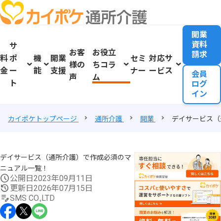
開業
資料
サ
お客
お役立
請求
料
ポ
機
開業
セミ
対応サ
様の
ちコラ
金
ー
能
支援
ナー
ービス
会員
声
ム
ト
ログ
イン
カイポケトップページ
通所介護
開業
デイサービス（
デイサービス（通所介護）で作成必須のマ
ニュアル一覧！
公開日
2023年09月11日
更新日
2026年07月15日
SMS CO.,LTD