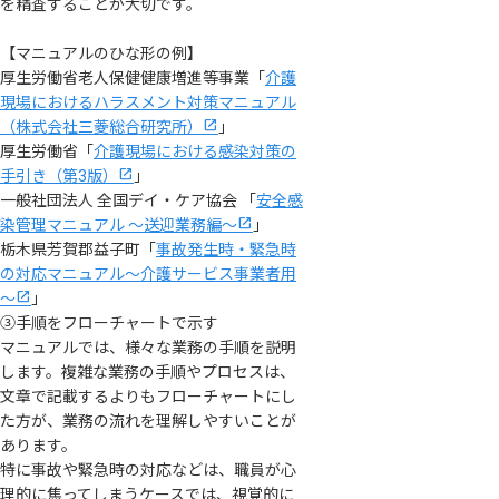
を精査することが大切です。
【マニュアルのひな形の例】
厚生労働省老人保健健康増進等事業「
介護
現場におけるハラスメント対策マニュアル
（株式会社三菱総合研究所）
」
厚生労働省「
介護現場における感染対策の
手引き（第3版）
」
一般社団法人 全国デイ・ケア協会 「
安全感
染管理マニュアル ～送迎業務編～
」
栃木県芳賀郡益子町「
事故発生時・緊急時
の対応マニュアル～介護サービス事業者用
～
」
③手順をフローチャートで示す
マニュアルでは、様々な業務の手順を説明
します。複雑な業務の手順やプロセスは、
文章で記載するよりもフローチャートにし
た方が、業務の流れを理解しやすいことが
あります。
特に事故や緊急時の対応などは、職員が心
理的に焦ってしまうケースでは、視覚的に