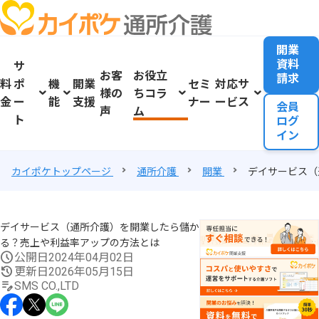
開業
資料
サ
お客
お役立
請求
料
ポ
機
開業
セミ
対応サ
様の
ちコラ
金
ー
能
支援
ナー
ービス
会員
声
ム
ト
ログ
イン
カイポケトップページ
通所介護
開業
デイサービス（
デイサービス（通所介護）を開業したら儲か
る？売上や利益率アップの方法とは
公開日
2024年04月02日
更新日
2026年05月15日
SMS CO.,LTD