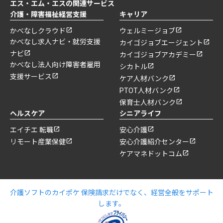
エス・エム・エスの関連サービス
介護・障害福祉経営支援
キャリア
かべなしクラウド
ウェルミージョブ
かべなし求人ナビ・就労支援
カイゴジョブエージェント
ナビ
カイゴジョブアカデミー
かべなし法人向け障害者雇用
シカトル
支援サービス
ケア人材バンク
PTOT人材バンク
保育士人材バンク
ヘルスケア
シニアライフ
エイチエ 転職
安心介護
リモート産業保健
安心介護紹介センター
ケアマネドットコム
介護ソフトのカイポケ 保険請求だけでなく、経営全般をサポート
します。