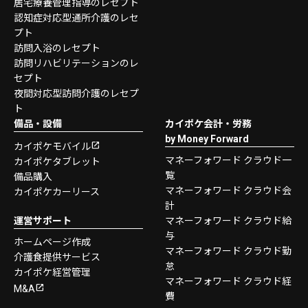
居宅療養管理指導のレセプト
認知症対応型通所介護のレセ
プト
訪問入浴のレセプト
訪問リハビリテーションのレ
セプト
夜間対応型訪問介護のレセプ
ト
備品・設備
カイポケ会計・労務
by Money Forward
カイポケモバイル
マネーフォワード クラウド一
カイポケタブレット
覧
備品購入
マネーフォワード クラウド会
カイポケカーリース
計
運営サポート
マネーフォワード クラウド給
与
ホームページ作成
マネーフォワード クラウド勤
介護食提供サービス
怠
カイポケ経営管理
マネーフォワード クラウド経
M&A
費