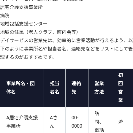
居宅介護支援事業所
病院
地域包括支援センター
地域の住民（老人クラブ、町内会等）
デイサービスの営業先は、効率的に営業活動が行えるよう、以
下のように事業所名や担当者名、連絡先などをリストにして管
理するのがおすすめです。
初
事業所名・団
担当
連絡
営業
回
体名
者名
先
方法
営
業
訪
A居宅介護支援
Aさ
00-
問、
済
事業所
ん
0000
電話