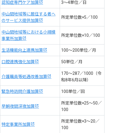
認知症専門ケア加算
3～4単位／日
中山間地域等に居住する者へ
所定単位数×5／100
のサービス提供加算
中山間地域等における小規模
所定単位数×10／100
事業所加算
生活機能向上連携加算
100～200単位／月
口腔連携強化加算
50単位／月
170～287／1000（令
介護職員等処遇改善加算
和8年6月以降）
緊急時訪問介護加算
100単位／回
所定単位数×25～50／
早朝夜間深夜加算
100
所定単位数×3～20／
特定事業所加算
100