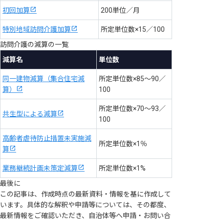
初回加算
200単位／月
特別地域訪問介護加算
所定単位数×15／100
訪問介護の減算の一覧
減算名
単位数
同一建物減算（集合住宅減
所定単位数×85～90／
算）
100
所定単位数×70～93／
共生型による減算
100
高齢者虐待防止措置未実施減
所定単位数×1％
算
業務継続計画未策定減算
所定単位数×1%
最後に
この記事は、作成時点の最新資料・情報を基に作成して
います。具体的な解釈や申請等については、その都度、
最新情報をご確認いただき、自治体等へ申請・お問い合