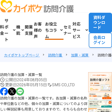
資料ダ
サ
ウンロ
お客
お役立
対応
料
ポ
機
開業
セミ
ード
様の
ちコラ
サー
金
ー
能
支援
ナー
声
ム
ビス
会員ロ
ト
グイン
カイポケトップページ
訪問介護
加算・減算
訪問介護
訪問介護の加算・減算一覧
公開日
2024年08月05日
更新日
2026年05月15日
SMS CO.,LTD
訪問介護の加算・減算の一覧です。各加算・減算の名称
や単位数などの他、個々の加算・減算についてのより詳
しい解説記事も用意しておりますので、そちらも合わせ