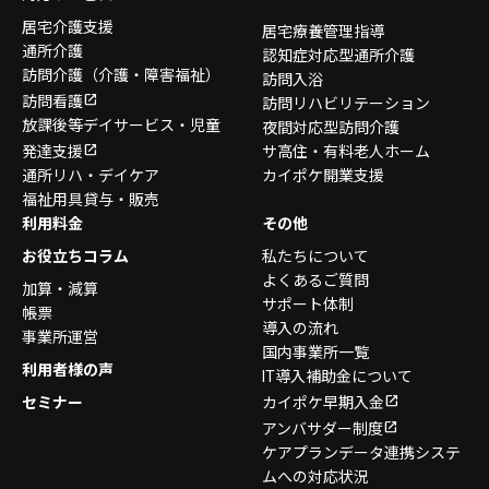
居宅介護支援
居宅療養管理指導
通所介護
認知症対応型通所介護
訪問介護
（介護・障害福祉）
訪問入浴
訪問看護
訪問リハビリテーション
放課後等デイサービス・
児童
夜間対応型訪問介護
発達支援
サ高住・有料老人ホーム
通所リハ・デイケア
カイポケ開業支援
福祉用具貸与・販売
利用料金
その他
お役立ちコラム
私たちについて
よくあるご質問
加算・減算
サポート体制
帳票
導入の流れ
事業所運営
国内事業所一覧
利用者様の声
IT導入補助金について
セミナー
カイポケ早期入金
アンバサダー制度
ケアプランデータ連携システ
ムへの対応状況