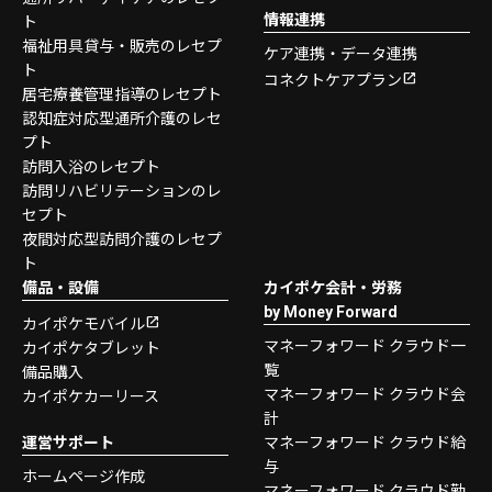
情報連携
ト
福祉用具貸与・販売のレセプ
ケア連携・データ連携
ト
コネクトケアプラン
居宅療養管理指導のレセプト
認知症対応型通所介護のレセ
プト
訪問入浴のレセプト
訪問リハビリテーションのレ
セプト
夜間対応型訪問介護のレセプ
ト
備品・設備
カイポケ会計・労務
by Money Forward
カイポケモバイル
マネーフォワード クラウド一
カイポケタブレット
覧
備品購入
マネーフォワード クラウド会
カイポケカーリース
計
運営サポート
マネーフォワード クラウド給
与
ホームページ作成
マネーフォワード クラウド勤