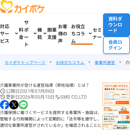
資料ダ
サ
ウンロ
対応
お客
お役立
料
ポ
機
開業
セミ
ード
サー
様の
ちコラ
金
ー
能
支援
ナー
ビス
声
ム
会員ロ
ト
グイン
カイポケトップページ
お役立ちコラム
事業所運営
介
介護事業所が受ける運営指導（実地指導）とは？
公開日
2021年07月09日
更新日
2026年05月15日
SMS CO.,LTD
介護保険に基づくサービスを提供する事業所・施設は、
管轄する行政機関によって定期的に「法令等を遵守し、
適切な事業所運営がされているか」を確認されることに