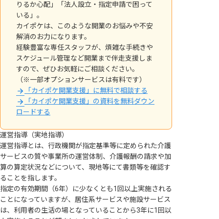
りるか心配」「法人設立・指定申請で困って
いる」。
カイポケは、このような開業のお悩みや不安
解消のお力になります。
経験豊富な専任スタッフが、煩雑な手続きや
スケジュール管理など開業まで伴走支援しま
すので、ぜひお気軽にご相談ください。
（※一部オプションサービスは有料です）
「カイポケ開業支援」に無料で相談する
「カイポケ開業支援」の資料を無料ダウン
ロードする
運営指導（実地指導）
運営指導とは、行政機関が指定基準等に定められた介護
サービスの質や事業所の運営体制、介護報酬の請求や加
算の算定状況などについて、現地等にて書類等を確認す
ることを指します。
指定の有効期間（6年）に少なくとも1回以上実施される
ことになっていますが、居住系サービスや施設サービス
は、利用者の生活の場となっていることから3年に1回以